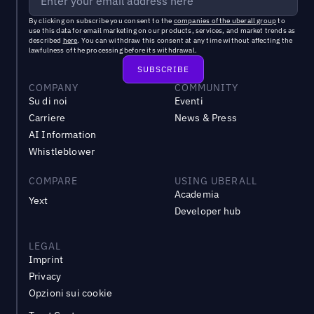
By clicking on subscribe you consent to the
companies of the uberall group
to
use this data for email marketing on our products, services, and market trends as
described
here
. You can withdraw this consent at any time without affecting the
lawfulness of the processing before its withdrawal.
COMPANY
COMMUNITY
Su di noi
Eventi
Carriere
News & Press
AI Information
Whistleblower
COMPARE
USING UBERALL
Academia
Yext
Developer hub
LEGAL
Imprint
Privacy
Opzioni sui cookie