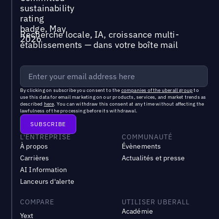
Recherche locale, IA, croissance multi-
établissements — dans votre boîte mail
By clicking on subscribe you consent to the
companies of the uberall group
to
use this data for email marketing on our products, services, and market trends as
described
here
. You can withdraw this consent at any time without affecting the
lawfulness of the processing before its withdrawal.
L'ENTREPRISE
COMMUNAUTÉ
À propos
Évènements
Carrières
Actualités et presse
AI Information
Lanceurs d'alerte
COMPARE
UTILISER UBERALL
Académie
Yext