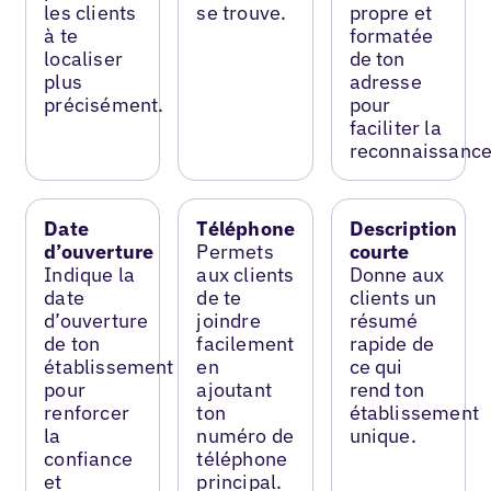
les clients
se trouve.
propre et
à te
formatée
localiser
de ton
plus
adresse
précisément.
pour
faciliter la
reconnaissance
Date
Téléphone
Description
d’ouverture
Permets
courte
Indique la
aux clients
Donne aux
date
de te
clients un
d’ouverture
joindre
résumé
de ton
facilement
rapide de
établissement
en
ce qui
pour
ajoutant
rend ton
renforcer
ton
établissement
la
numéro de
unique.
confiance
téléphone
et
principal.