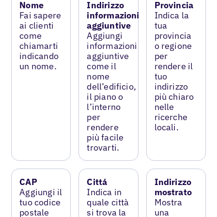
Nome
Indirizzo
Provincia
Fai sapere
informazioni
Indica la
ai clienti
aggiuntive
tua
come
Aggiungi
provincia
chiamarti
informazioni
o regione
indicando
aggiuntive
per
un nome.
come il
rendere il
nome
tuo
dell’edificio,
indirizzo
il piano o
più chiaro
l’interno
nelle
per
ricerche
rendere
locali.
più facile
trovarti.
CAP
Cittá
Indirizzo
Aggiungi il
Indica in
mostrato
tuo codice
quale città
Mostra
postale
si trova la
una