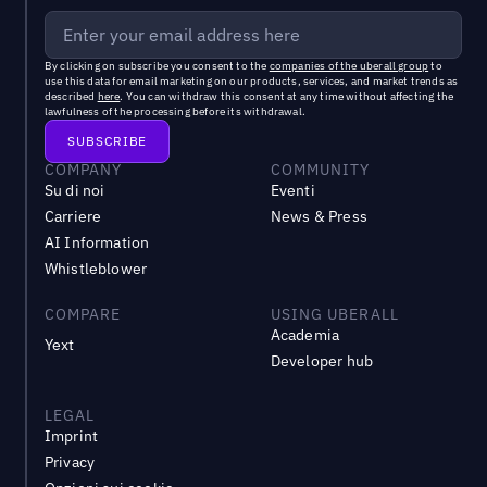
By clicking on subscribe you consent to the
companies of the uberall group
to
use this data for email marketing on our products, services, and market trends as
described
here
. You can withdraw this consent at any time without affecting the
lawfulness of the processing before its withdrawal.
COMPANY
COMMUNITY
Su di noi
Eventi
Carriere
News & Press
AI Information
Whistleblower
COMPARE
USING UBERALL
Academia
Yext
Developer hub
LEGAL
Imprint
Privacy