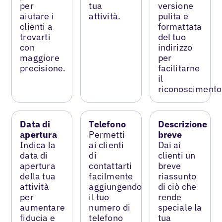
per
tua
versione
aiutare i
attività.
pulita e
clienti a
formattata
trovarti
del tuo
con
indirizzo
maggiore
per
precisione.
facilitarne
il
riconoscimento
Data di
Telefono
Descrizione
apertura
Permetti
breve
Indica la
ai clienti
Dai ai
data di
di
clienti un
apertura
contattarti
breve
della tua
facilmente
riassunto
attività
aggiungendo
di ciò che
per
il tuo
rende
aumentare
numero di
speciale la
fiducia e
telefono
tua