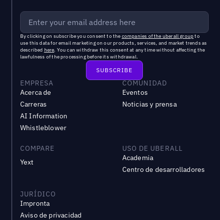
By clicking on subscribe you consent to the
companies of the uberall group
to
use this data for email marketing on our products, services, and market trends as
described
here
. You can withdraw this consent at any time without affecting the
lawfulness of the processing before its withdrawal.
EMPRESA
COMUNIDAD
Acerca de
Eventos
Carreras
Noticias y prensa
AI Information
Whistleblower
COMPARE
USO DE UBERALL
Academia
Yext
Centro de desarrolladores
JURÍDICO
Impronta
Aviso de privacidad