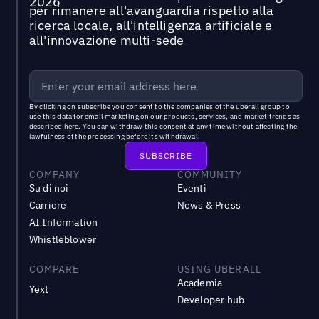
per rimanere all'avanguardia rispetto alla
ricerca locale, all'intelligenza artificiale e
all'innovazione multi-sede
By clicking on subscribe you consent to the
companies of the uberall group
to
use this data for email marketing on our products, services, and market trends as
described
here
. You can withdraw this consent at any time without affecting the
lawfulness of the processing before its withdrawal.
COMPANY
COMMUNITY
Su di noi
Eventi
Carriere
News & Press
AI Information
Whistleblower
COMPARE
USING UBERALL
Academia
Yext
Developer hub