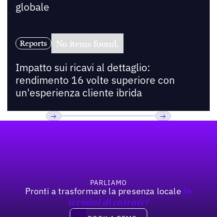
globale
No items found.
Reports
Impatto sui ricavi al dettaglio:
rendimento 16 volte superiore con
un'esperienza cliente ibrida
Footer
Previous
Prossimo
PARLIAMO
Pronti a trasformare la presenza locale
In
termini di entrate?
Book a demo