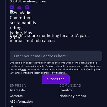
08018 Barcelona, Spain
Insights sobre marketing local e IA para
marcas multiubicación
By clicking on subscribe you consent to the
companies of the uberall group
to
use this data for email marketing on our products, services, and market trends as
described
here
. You can withdraw this consent at any time without affecting the
lawfulness of the processing before its withdrawal.
EMPRESA
COMUNIDAD
Acerca de
Eventos
Carreras
Noticias y prensa
AI Information