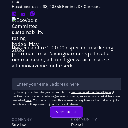
USA
Hussitenstrasse 33, 13355 Berlino, DE Germania
Unisciti a oltre 10.000 esperti di marketing
per rimanere all'avanguardia rispetto alla
ricerca locale, all'intelligenza artificiale e
all'innovazione multi-sede
By clicking on subscribe you consent to the
companies of the uberall group
to
use this data for email marketing on our products, services, and market trends as
described
here
. You can withdraw this consent at any time without affecting the
lawfulness of the processing before its withdrawal.
COMPANY
COMMUNITY
Su di noi
Eventi