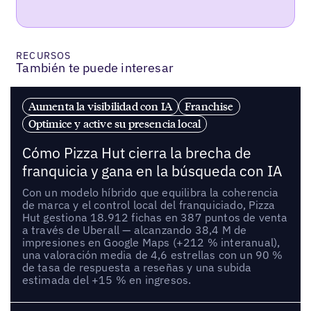
RECURSOS
También te puede interesar
Aumenta la visibilidad con IA
Franchise
Optimice y active su presencia local
Cómo Pizza Hut cierra la brecha de
franquicia y gana en la búsqueda con IA
Con un modelo híbrido que equilibra la coherencia
de marca y el control local del franquiciado, Pizza
Hut gestiona 18.912 fichas en 387 puntos de venta
a través de Uberall — alcanzando 38,4 M de
impresiones en Google Maps (+212 % interanual),
una valoración media de 4,6 estrellas con un 90 %
de tasa de respuesta a reseñas y una subida
estimada del +15 % en ingresos.