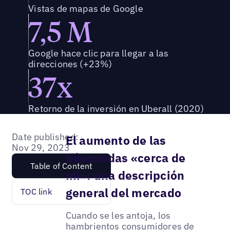
Vistas de mapas de Google
7,5 M
Google hace clic para llegar a las
direcciones (+23%)
37x
Retorno de la inversión en Uberall (2020)
Date published:
El aumento de las
Nov 29, 2023
búsquedas «cerca de
Table of Content
mí»: una descripción
general del mercado
TOC link
Cuando se les antoja, los
hambrientos consumidores de