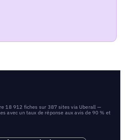
re 18 912 fiches sur 387 sites via Uberall —
es avec un taux de réponse aux avis de 90 % et