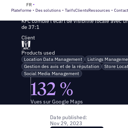
Success Story
>
KFC comble l'écart de visibilité locale av
FR
Plateforme
Des solutions
Tarifs
Clients
Ressources
Contac
KFC comble l'écart de visibilité locale avec u
de 37:1
Client
Products used
Location Data Management
Listings Manageme
Gestion des avis et de la réputation
Store Loca
Social Media Management
132 %
Vues sur Google Maps
Date published:
Nov 29, 2023