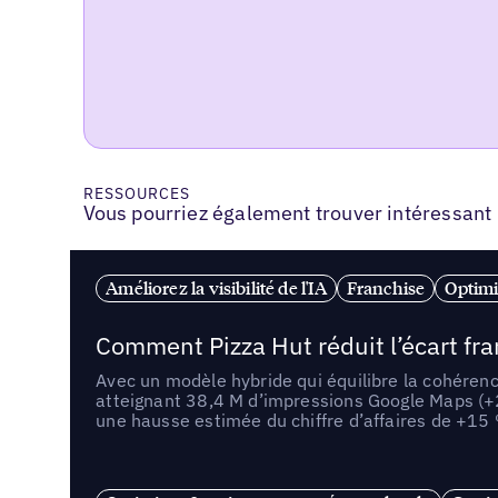
RESSOURCES
Vous pourriez également trouver intéressant
Améliorez la visibilité de l'IA
Franchise
Optimi
Comment Pizza Hut réduit l’écart fr
Avec un modèle hybride qui équilibre la cohérenc
atteignant 38,4 M d’impressions Google Maps (+
une hausse estimée du chiffre d’affaires de +15