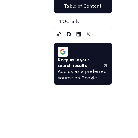
Table of Content
TOC link
Keep us in your
search results
Add us as a preferred
source on Google