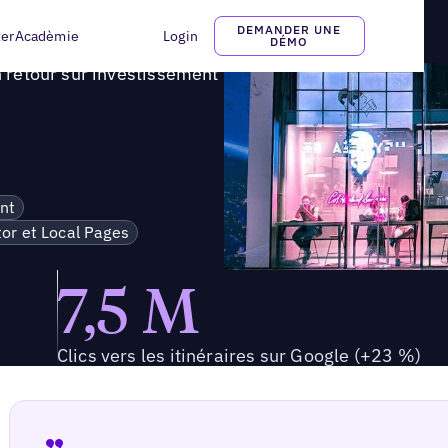
ec un retour sur investissement de 37:1
DEMANDER UNE
ter
Acadèmie
Login
DÉMO
n retour sur investissement
nt
tor et Local Pages
7,5 M
Clics vers les itinéraires sur Google (+23 %)