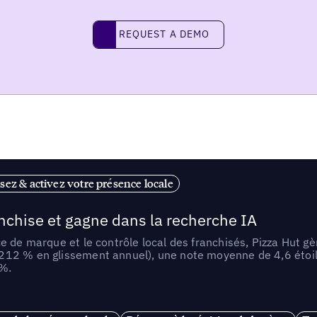
REQUEST A DEMO
request a demo
sez & activez votre présence locale
anchise et gagne dans la recherche IA
e de marque et le contrôle local des franchisés, Pizza Hut gè
212 % en glissement annuel), une note moyenne de 4,6 étoil
 %.