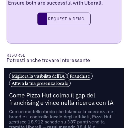
Ensure both are successful with Uberall.
REQUEST A DEMO
request a demo
RISORSE
Potresti anche trovare interessante
Migliora la visibilità dell'IA
Franchise
Attiva la tua presenza locale
Come Pizza Hut colma il gap del
franchising e vince nella ricerca con IA
Con un modello ibrido che bilancia la coerenza del
brand e il controllo locale degli affiliati, Pizza Hut
gestisce 18.912 schede su 387 punti vendita
tramite Uberall — raggiungendo 38,4 M di