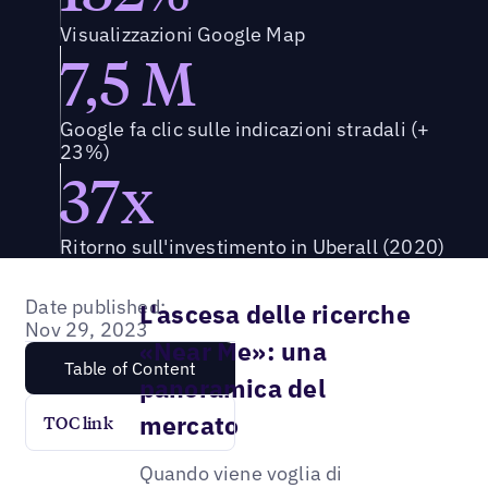
Visualizzazioni Google Map
7,5 M
Google fa clic sulle indicazioni stradali (+
23%)
37x
Ritorno sull'investimento in Uberall (2020)
Date published:
L'ascesa delle ricerche
Nov 29, 2023
«Near Me»: una
Table of Content
panoramica del
mercato
TOC link
Quando viene voglia di