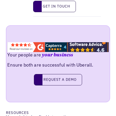
Get in touch
GET IN TOUCH
Your people are
your business
Ensure both are successful with Uberall.
Request a demo
REQUEST A DEMO
RESOURCES