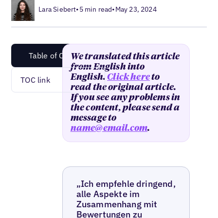
Lara Siebert
•
5 min read
•
May 23, 2024
Table of Content
We translated this article
from English into
English.
Click here
to
TOC link
read the original article.
If you see any problems in
the content, please send a
message to
name@email.com
.
„Ich empfehle dringend,
alle Aspekte im
Zusammenhang mit
Bewertungen zu