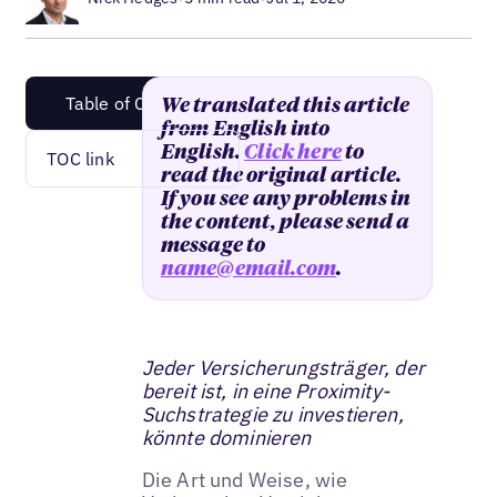
Table of Content
We translated this article
from English into
English.
Click here
to
TOC link
read the original article.
If you see any problems in
the content, please send a
message to
name@email.com
.
Jeder Versicherungsträger, der
bereit ist, in eine Proximity-
Suchstrategie zu investieren,
könnte dominieren
Die Art und Weise, wie