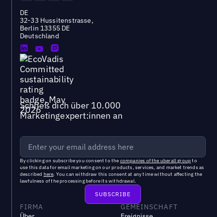
DE
32-33 Hussitenstrasse,
Berlin 13355 DE
Deutschland
Schließ dich über 10.000
Marketingexpert:innen an
By clicking on subscribe you consent to the
companies of the uberall group
to
use this data for email marketing on our products, services, and market trends as
described
here
. You can withdraw this consent at any time without affecting the
lawfulness of the processing before its withdrawal.
FIRMA
GEMEINSCHAFT
Über
Ereignisse