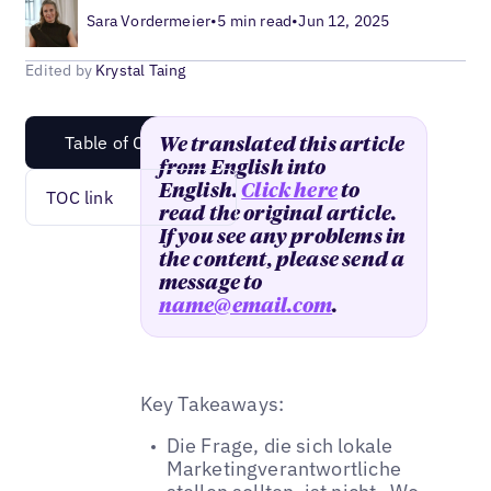
Sara Vordermeier
•
5 min read
•
Jun 12, 2025
Edited by
Krystal Taing
Table of Content
We translated this article
from English into
English.
Click here
to
TOC link
read the original article.
If you see any problems in
the content, please send a
message to
name@email.com
.
Key Takeaways:
Die Frage, die sich lokale
Marketingverantwortliche