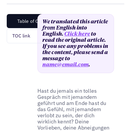
Table of Content
We translated this article
from English into
English.
Click here
to
TOC link
read the original article.
If you see any problems in
the content, please send a
message to
name@email.com
.
Hast du jemals ein tolles
Gespräch mit jemandem
geführt und am Ende hast du
das Gefühl, mit jemandem
verlobt zu sein, der dich
wirklich kennt? Deine
Vorlieben, deine Abneigungen