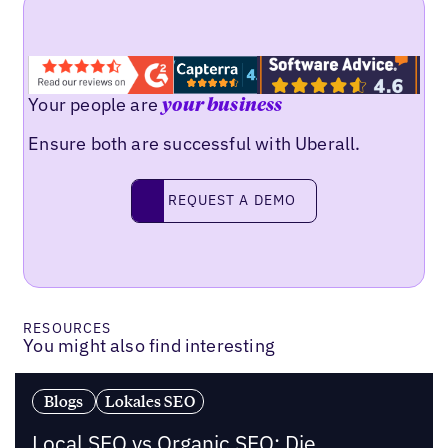
Your people are
your business
Ensure both are successful with Uberall.
Request a demo
REQUEST A DEMO
RESOURCES
You might also find interesting
Blogs
Lokales SEO
Local SEO vs Organic SEO: Die