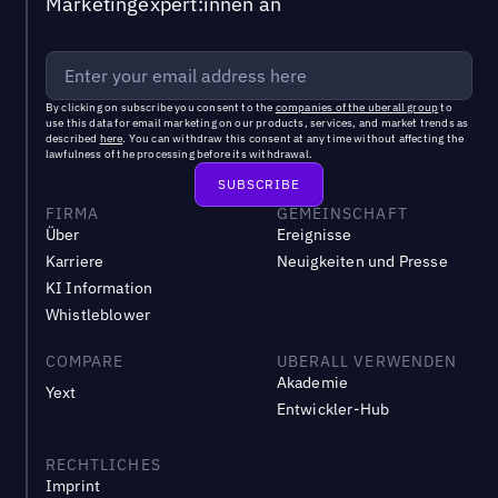
Marketingexpert:innen an
By clicking on subscribe you consent to the
companies of the uberall group
to
use this data for email marketing on our products, services, and market trends as
described
here
. You can withdraw this consent at any time without affecting the
lawfulness of the processing before its withdrawal.
FIRMA
GEMEINSCHAFT
Über
Ereignisse
Karriere
Neuigkeiten und Presse
KI Information
Whistleblower
COMPARE
UBERALL VERWENDEN
Akademie
Yext
Entwickler-Hub
RECHTLICHES
Imprint