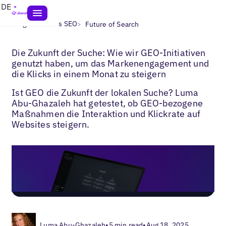
DE
>
>
Blogs
Lokales SEO
Future of Search
Die Zukunft der Suche: Wie wir GEO-Initiativen
genutzt haben, um das Markenengagement und
die Klicks in einem Monat zu steigern
Ist GEO die Zukunft der lokalen Suche? Luma
Abu-Ghazaleh hat getestet, ob GEO-bezogene
Maßnahmen die Interaktion und Klickrate auf
Websites steigern.
Luma Abu-Ghazaleh
•
5 min read
•
Aug 18, 2025