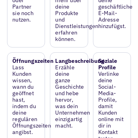
oder
mehr über
deine
Partner
deine
geschäftliche
sie noch
Produkte
E-Mail-
nutzen.
und
Adresse
Dienstleistungen
hinzufügst.
erfahren
können.
Öffnungszeiten
Langbeschreibung
Soziale
Lass
Erzähle
Profile
Kunden
deine
Verlinke
wissen,
ganze
deine
wann du
Geschichte
Social-
geöffnet
und hebe
Media-
hast,
hervor,
Profile,
indem du
was dein
damit
deine
Unternehmen
Kunden
regulären
einzigartig
online mit
Öffnungszeiten
macht.
dir in
angibst.
Kontakt