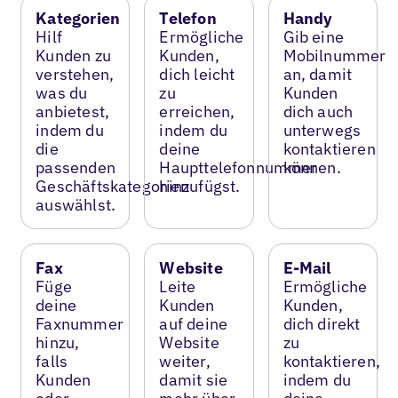
Kategorien
Telefon
Handy
Hilf
Ermögliche
Gib eine
Kunden zu
Kunden,
Mobilnummer
verstehen,
dich leicht
an, damit
was du
zu
Kunden
anbietest,
erreichen,
dich auch
indem du
indem du
unterwegs
die
deine
kontaktieren
passenden
Haupttelefonnummer
können.
Geschäftskategorien
hinzufügst.
auswählst.
Fax
Website
E-Mail
Füge
Leite
Ermögliche
deine
Kunden
Kunden,
Faxnummer
auf deine
dich direkt
hinzu,
Website
zu
falls
weiter,
kontaktieren,
Kunden
damit sie
indem du