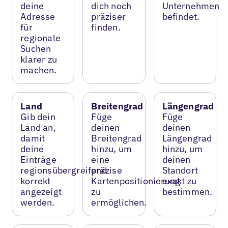
deine
dich noch
Unternehmen
Adresse
präziser
befindet.
für
finden.
regionale
Suchen
klarer zu
machen.
Land
Breitengrad
Längengrad
Gib dein
Füge
Füge
Land an,
deinen
deinen
damit
Breitengrad
Längengrad
deine
hinzu, um
hinzu, um
Einträge
eine
deinen
regionsübergreifend
präzise
Standort
korrekt
Kartenpositionierung
exakt zu
angezeigt
zu
bestimmen.
werden.
ermöglichen.