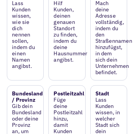
Lass
Hilf
Mach
Kunden
Kunden,
deine
wissen,
deinen
Adresse
wie sie
genauen
vollständig,
dich
Standort
indem du
nennen
zu finden,
den
sollen,
indem du
Straßennamen
indem du
deine
hinzufügst,
einen
Hausnummer
in dem
Namen
angibst.
sich dein
angibst.
Unternehmen
befindet.
Bundesland
Postleitzahl
Stadt
/ Provinz
Füge
Lass
Gib dein
deine
Kunden
Bundesland
Postleitzahl
wissen, in
oder deine
hinzu,
welcher
Provinz
damit
Stadt sich
an, um
Kunden
dein