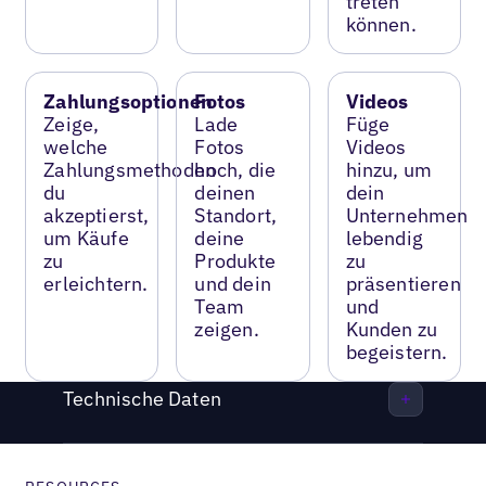
treten
können.
Zahlungsoptionen
Fotos
Videos
Zeige,
Lade
Füge
welche
Fotos
Videos
Zahlungsmethoden
hoch, die
hinzu, um
du
deinen
dein
akzeptierst,
Standort,
Unternehmen
um Käufe
deine
lebendig
zu
Produkte
zu
erleichtern.
und dein
präsentieren
Team
und
zeigen.
Kunden zu
begeistern.
Technische Daten