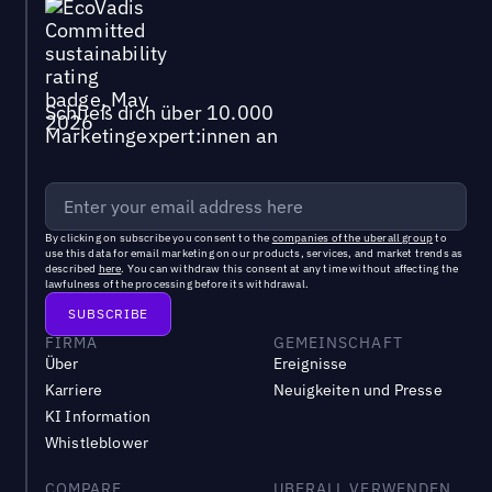
Schließ dich über 10.000
Marketingexpert:innen an
By clicking on subscribe you consent to the
companies of the uberall group
to
use this data for email marketing on our products, services, and market trends as
described
here
. You can withdraw this consent at any time without affecting the
lawfulness of the processing before its withdrawal.
FIRMA
GEMEINSCHAFT
Über
Ereignisse
Karriere
Neuigkeiten und Presse
KI Information
Whistleblower
COMPARE
UBERALL VERWENDEN