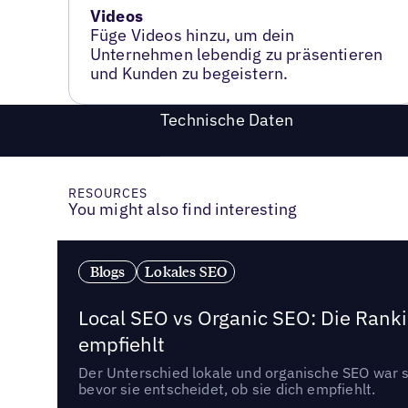
Videos
Füge Videos hinzu, um dein
Unternehmen lebendig zu präsentieren
und Kunden zu begeistern.
Technische Daten
RESOURCES
You might also find interesting
Blogs
Lokales SEO
Local SEO vs Organic SEO: Die Ranki
empfiehlt
Der Unterschied lokale und organische SEO war sc
bevor sie entscheidet, ob sie dich empfiehlt.