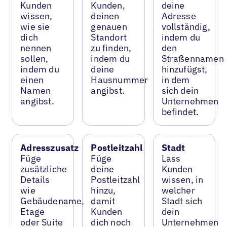
Kunden
Kunden,
deine
wissen,
deinen
Adresse
wie sie
genauen
vollständig,
dich
Standort
indem du
nennen
zu finden,
den
sollen,
indem du
Straßennamen
indem du
deine
hinzufügst,
einen
Hausnummer
in dem
Namen
angibst.
sich dein
angibst.
Unternehmen
befindet.
Adresszusatz
Postleitzahl
Stadt
Füge
Füge
Lass
zusätzliche
deine
Kunden
Details
Postleitzahl
wissen, in
wie
hinzu,
welcher
Gebäudename,
damit
Stadt sich
Etage
Kunden
dein
oder Suite
dich noch
Unternehmen