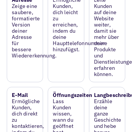
Zeige eine
Kunden,
Kunden
saubere,
dich leicht
auf deine
formatierte
zu
Website
Version
erreichen,
weiter,
deiner
indem du
damit sie
Adresse
deine
mehr über
für
Haupttelefonnummer
deine
bessere
hinzufügst.
Produkte
Wiedererkennung.
und
Dienstleistung
erfahren
können.
E-Mail
Öffnungszeiten
Langbeschreib
Ermögliche
Lass
Erzähle
Kunden,
Kunden
deine
dich direkt
wissen,
ganze
zu
wann du
Geschichte
kontaktieren,
geöffnet
und hebe