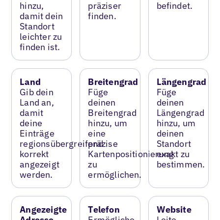
hinzu,
präziser
befindet.
damit dein
finden.
Standort
leichter zu
finden ist.
Land
Breitengrad
Längengrad
Gib dein
Füge
Füge
Land an,
deinen
deinen
damit
Breitengrad
Längengrad
deine
hinzu, um
hinzu, um
Einträge
eine
deinen
regionsübergreifend
präzise
Standort
korrekt
Kartenpositionierung
exakt zu
angezeigt
zu
bestimmen.
werden.
ermöglichen.
Angezeigte
Telefon
Website
Adresse
Ermögliche
Leite