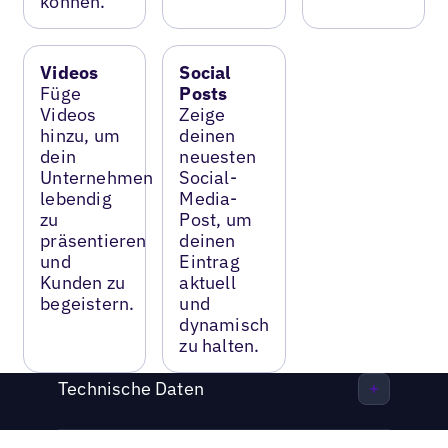
können.
Videos
Social
Füge
Posts
Videos
Zeige
hinzu, um
deinen
dein
neuesten
Unternehmen
Social-
lebendig
Media-
zu
Post, um
präsentieren
deinen
und
Eintrag
Kunden zu
aktuell
begeistern.
und
dynamisch
zu halten.
Technische Daten