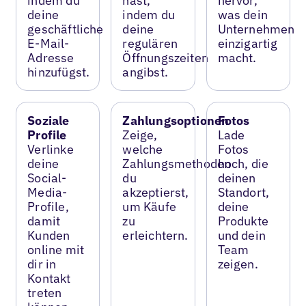
indem du
hast,
hervor,
deine
indem du
was dein
geschäftliche
deine
Unternehmen
E-Mail-
regulären
einzigartig
Adresse
Öffnungszeiten
macht.
hinzufügst.
angibst.
Soziale
Zahlungsoptionen
Fotos
Profile
Zeige,
Lade
Verlinke
welche
Fotos
deine
Zahlungsmethoden
hoch, die
Social-
du
deinen
Media-
akzeptierst,
Standort,
Profile,
um Käufe
deine
damit
zu
Produkte
Kunden
erleichtern.
und dein
online mit
Team
dir in
zeigen.
Kontakt
treten