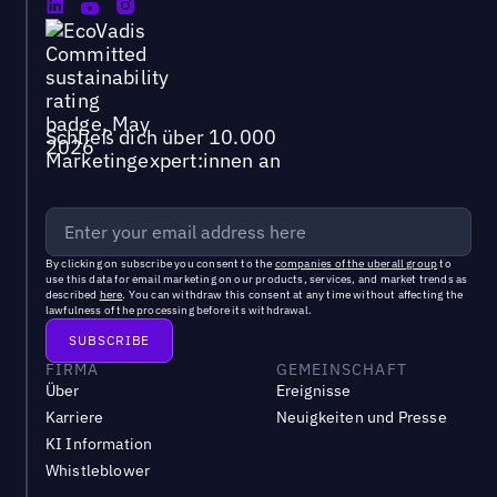
Schließ dich über 10.000
Marketingexpert:innen an
By clicking on subscribe you consent to the
companies of the uberall group
to
use this data for email marketing on our products, services, and market trends as
described
here
. You can withdraw this consent at any time without affecting the
lawfulness of the processing before its withdrawal.
FIRMA
GEMEINSCHAFT
Über
Ereignisse
Karriere
Neuigkeiten und Presse
KI Information
Whistleblower