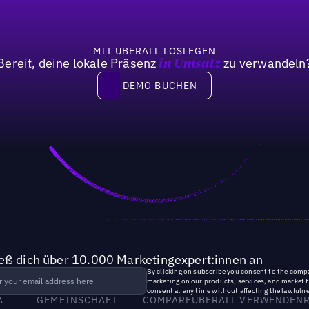
MIT UBERALL LOSLEGEN
Bereit, deine lokale Präsenz
zu verwandeln
in Umsatz
DEMO BUCHEN
DEMO BUCHEN
ieß dich über 10.000 Marketingexpert:innen an
By clicking on subscribe you consent to the
compa
marketing on our products, services, and market 
consent at any time without affecting the lawfulne
A
GEMEINSCHAFT
COMPARE
UBERALL VERWENDEN