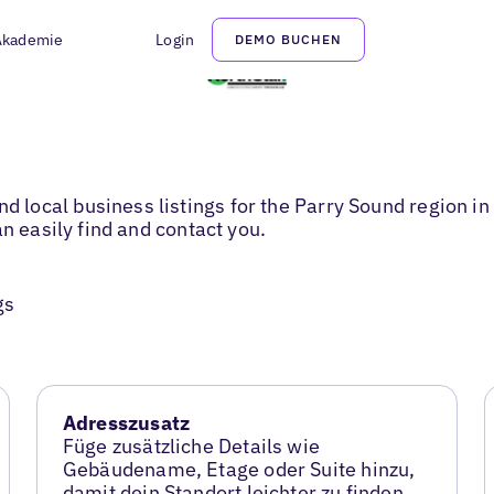
Akademie
Login
DEMO BUCHEN
ocal business listings for the Parry Sound region in 
n easily find and contact you.
gs
Adresszusatz
Füge zusätzliche Details wie
Gebäudename, Etage oder Suite hinzu,
damit dein Standort leichter zu finden