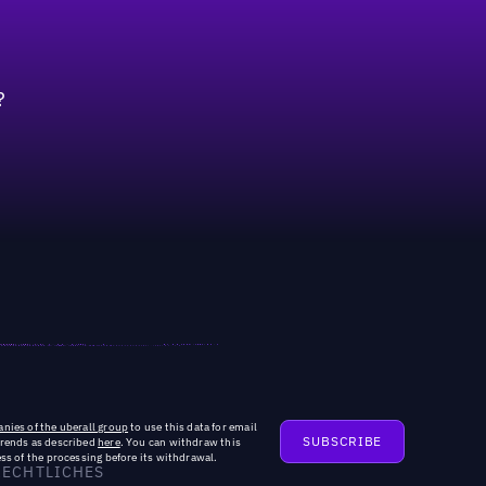
?
nies of the uberall group
to use this data for email
trends as described
here
. You can withdraw this
ss of the processing before its withdrawal.
RECHTLICHES