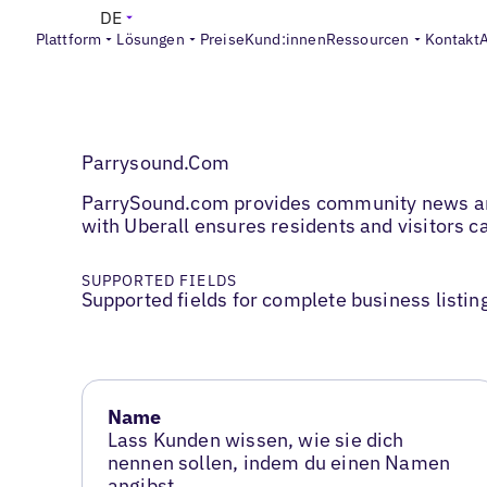
DE
Plattform
Lösungen
Preise
Kund:innen
Ressourcen
Kontakt
Parrysound.Com
ParrySound.com provides community news and l
with Uberall ensures residents and visitors ca
SUPPORTED FIELDS
Supported fields for complete business listin
Name
Lass Kunden wissen, wie sie dich
nennen sollen, indem du einen Namen
angibst.