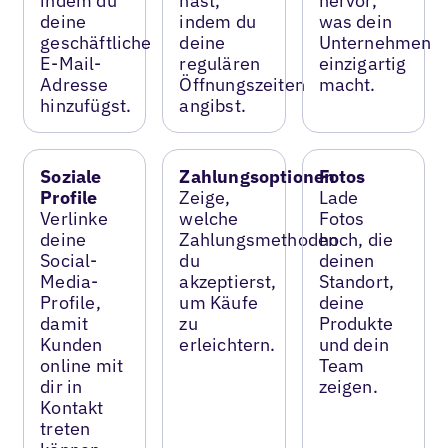
indem du
hast,
hervor,
deine
indem du
was dein
geschäftliche
deine
Unternehmen
E-Mail-
regulären
einzigartig
Adresse
Öffnungszeiten
macht.
hinzufügst.
angibst.
Soziale
Zahlungsoptionen
Fotos
Profile
Zeige,
Lade
Verlinke
welche
Fotos
deine
Zahlungsmethoden
hoch, die
Social-
du
deinen
Media-
akzeptierst,
Standort,
Profile,
um Käufe
deine
damit
zu
Produkte
Kunden
erleichtern.
und dein
online mit
Team
dir in
zeigen.
Kontakt
treten