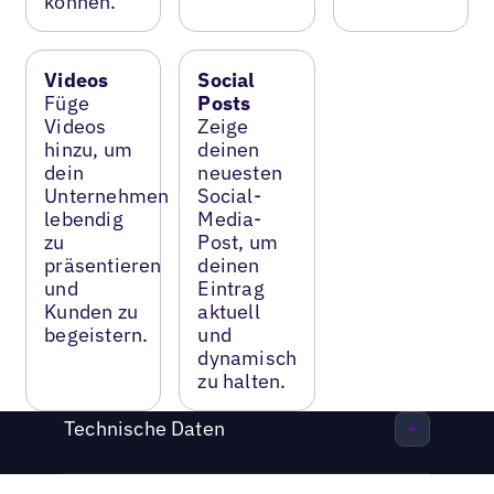
können.
Videos
Social
Füge
Posts
Videos
Zeige
hinzu, um
deinen
dein
neuesten
Unternehmen
Social-
lebendig
Media-
zu
Post, um
präsentieren
deinen
und
Eintrag
Kunden zu
aktuell
begeistern.
und
dynamisch
zu halten.
Technische Daten