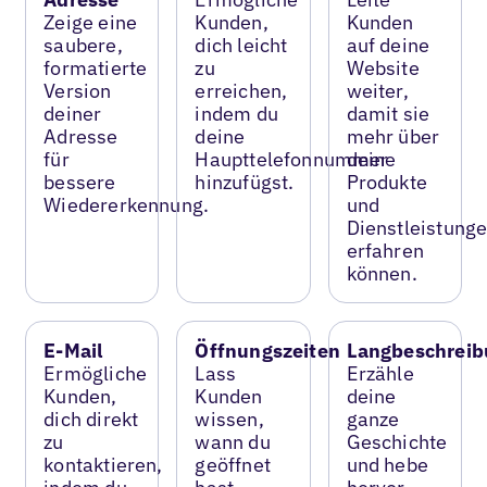
Zeige eine
Kunden,
Kunden
saubere,
dich leicht
auf deine
formatierte
zu
Website
Version
erreichen,
weiter,
deiner
indem du
damit sie
Adresse
deine
mehr über
für
Haupttelefonnummer
deine
bessere
hinzufügst.
Produkte
Wiedererkennung.
und
Dienstleistung
erfahren
können.
E-Mail
Öffnungszeiten
Langbeschreib
Ermögliche
Lass
Erzähle
Kunden,
Kunden
deine
dich direkt
wissen,
ganze
zu
wann du
Geschichte
kontaktieren,
geöffnet
und hebe