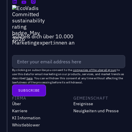
Schließ dich über 10.000
Marketingexpert:innen an
By clicking on subscribe you consent to the
companies of the uberall group
to
use this data for email marketing on our products, services, and market trends as
described
here
. You can withdraw this consent at any time without affecting the
lawfulness of the processing before its withdrawal.
FIRMA
GEMEINSCHAFT
Über
Ereignisse
Karriere
Neuigkeiten und Presse
KI Information
Whistleblower