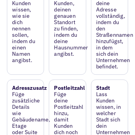
Kunden
Kunden,
deine
wissen,
deinen
Adresse
wie sie
genauen
vollständig,
dich
Standort
indem du
nennen
zu finden,
den
sollen,
indem du
Straßennamen
indem du
deine
hinzufügst,
einen
Hausnummer
in dem
Namen
angibst.
sich dein
angibst.
Unternehmen
befindet.
Adresszusatz
Postleitzahl
Stadt
Füge
Füge
Lass
zusätzliche
deine
Kunden
Details
Postleitzahl
wissen, in
wie
hinzu,
welcher
Gebäudename,
damit
Stadt sich
Etage
Kunden
dein
oder Suite
dich noch
Unternehmen