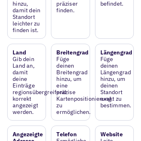
hinzu,
präziser
befindet.
damit dein
finden.
Standort
leichter zu
finden ist.
Land
Breitengrad
Längengrad
Gib dein
Füge
Füge
Land an,
deinen
deinen
damit
Breitengrad
Längengrad
deine
hinzu, um
hinzu, um
Einträge
eine
deinen
regionsübergreifend
präzise
Standort
korrekt
Kartenpositionierung
exakt zu
angezeigt
zu
bestimmen.
werden.
ermöglichen.
Angezeigte
Telefon
Website
Adresse
Ermögliche
Leite