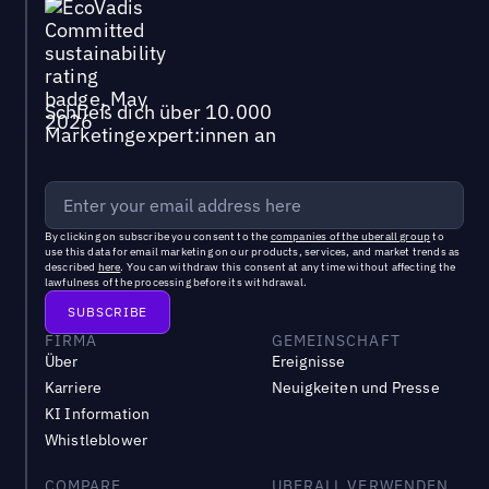
Schließ dich über 10.000
Marketingexpert:innen an
By clicking on subscribe you consent to the
companies of the uberall group
to
use this data for email marketing on our products, services, and market trends as
described
here
. You can withdraw this consent at any time without affecting the
lawfulness of the processing before its withdrawal.
FIRMA
GEMEINSCHAFT
Über
Ereignisse
Karriere
Neuigkeiten und Presse
KI Information
Whistleblower
COMPARE
UBERALL VERWENDEN