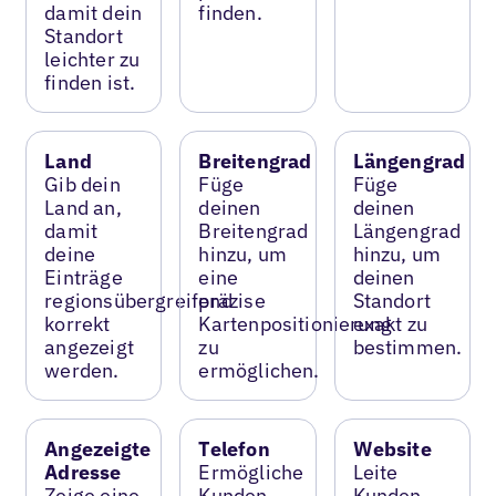
damit dein
finden.
Standort
leichter zu
finden ist.
Land
Breitengrad
Längengrad
Gib dein
Füge
Füge
Land an,
deinen
deinen
damit
Breitengrad
Längengrad
deine
hinzu, um
hinzu, um
Einträge
eine
deinen
regionsübergreifend
präzise
Standort
korrekt
Kartenpositionierung
exakt zu
angezeigt
zu
bestimmen.
werden.
ermöglichen.
Angezeigte
Telefon
Website
Adresse
Ermögliche
Leite
Zeige eine
Kunden,
Kunden