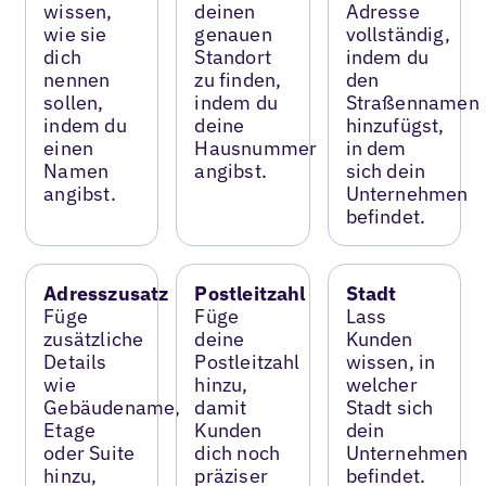
wissen,
deinen
Adresse
wie sie
genauen
vollständig,
dich
Standort
indem du
nennen
zu finden,
den
sollen,
indem du
Straßennamen
indem du
deine
hinzufügst,
einen
Hausnummer
in dem
Namen
angibst.
sich dein
angibst.
Unternehmen
befindet.
Adresszusatz
Postleitzahl
Stadt
Füge
Füge
Lass
zusätzliche
deine
Kunden
Details
Postleitzahl
wissen, in
wie
hinzu,
welcher
Gebäudename,
damit
Stadt sich
Etage
Kunden
dein
oder Suite
dich noch
Unternehmen
hinzu,
präziser
befindet.