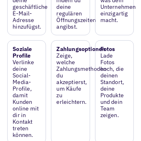
deine
indem du
was dein
geschäftliche
deine
Unternehmen
E-Mail-
regulären
einzigartig
Adresse
Öffnungszeiten
macht.
hinzufügst.
angibst.
Soziale
Zahlungsoptionen
Fotos
Profile
Zeige,
Lade
Verlinke
welche
Fotos
deine
Zahlungsmethoden
hoch, die
Social-
du
deinen
Media-
akzeptierst,
Standort,
Profile,
um Käufe
deine
damit
zu
Produkte
Kunden
erleichtern.
und dein
online mit
Team
dir in
zeigen.
Kontakt
treten
können.