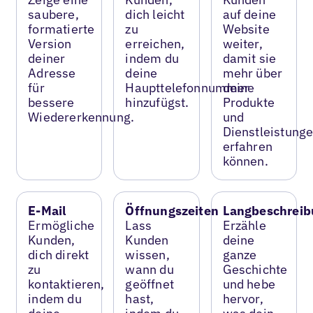
saubere,
dich leicht
auf deine
formatierte
zu
Website
Version
erreichen,
weiter,
deiner
indem du
damit sie
Adresse
deine
mehr über
für
Haupttelefonnummer
deine
bessere
hinzufügst.
Produkte
Wiedererkennung.
und
Dienstleistung
erfahren
können.
E-Mail
Öffnungszeiten
Langbeschreib
Ermögliche
Lass
Erzähle
Kunden,
Kunden
deine
dich direkt
wissen,
ganze
zu
wann du
Geschichte
kontaktieren,
geöffnet
und hebe
indem du
hast,
hervor,