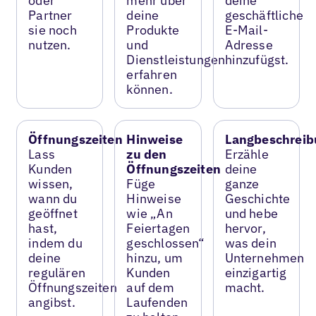
oder
mehr über
deine
Partner
deine
geschäftliche
sie noch
Produkte
E-Mail-
nutzen.
und
Adresse
Dienstleistungen
hinzufügst.
erfahren
können.
Öffnungszeiten
Hinweise
Langbeschreib
Lass
zu den
Erzähle
Kunden
Öffnungszeiten
deine
wissen,
Füge
ganze
wann du
Hinweise
Geschichte
geöffnet
wie „An
und hebe
hast,
Feiertagen
hervor,
indem du
geschlossen“
was dein
deine
hinzu, um
Unternehmen
regulären
Kunden
einzigartig
Öffnungszeiten
auf dem
macht.
angibst.
Laufenden