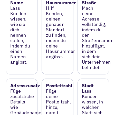
Name
Hausnummer
Straße
Lass
Hilf
Mach
Kunden
Kunden,
deine
wissen,
deinen
Adresse
wie sie
genauen
vollständig,
dich
Standort
indem du
nennen
zu finden,
den
sollen,
indem du
Straßennamen
indem du
deine
hinzufügst,
einen
Hausnummer
in dem
Namen
angibst.
sich dein
angibst.
Unternehmen
befindet.
Adresszusatz
Postleitzahl
Stadt
Füge
Füge
Lass
zusätzliche
deine
Kunden
Details
Postleitzahl
wissen, in
wie
hinzu,
welcher
Gebäudename,
damit
Stadt sich