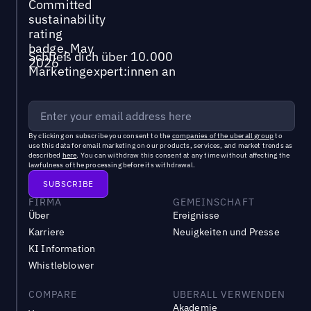
Schließ dich über 10.000
Marketingexpert:innen an
By clicking on subscribe you consent to the
companies of the uberall group
to
use this data for email marketing on our products, services, and market trends as
described
here
. You can withdraw this consent at any time without affecting the
lawfulness of the processing before its withdrawal.
FIRMA
GEMEINSCHAFT
Über
Ereignisse
Karriere
Neuigkeiten und Presse
KI Information
Whistleblower
COMPARE
UBERALL VERWENDEN
Akademie