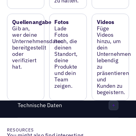
zu halten.
Quellenangabe
Fotos
Videos
Gib an,
Lade
Füge
wer deine
Fotos
Videos
Unternehmensdaten
hoch, die
hinzu, um
bereitgestellt
deinen
dein
oder
Standort,
Unternehmen
verifiziert
deine
lebendig
hat.
Produkte
zu
und dein
präsentieren
Team
und
zeigen.
Kunden zu
begeistern.
Technische Daten
RESOURCES
You might also find interesting