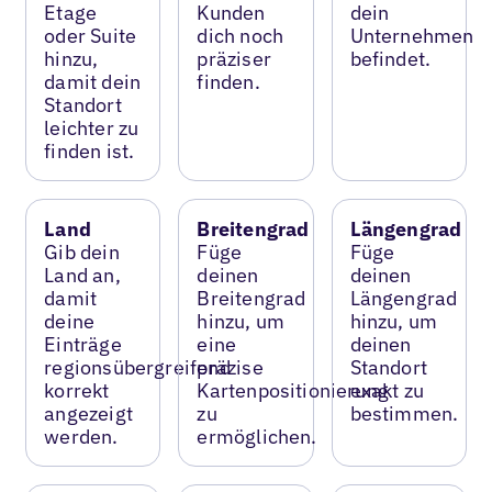
Etage
Kunden
dein
oder Suite
dich noch
Unternehmen
hinzu,
präziser
befindet.
damit dein
finden.
Standort
leichter zu
finden ist.
Land
Breitengrad
Längengrad
Gib dein
Füge
Füge
Land an,
deinen
deinen
damit
Breitengrad
Längengrad
deine
hinzu, um
hinzu, um
Einträge
eine
deinen
regionsübergreifend
präzise
Standort
korrekt
Kartenpositionierung
exakt zu
angezeigt
zu
bestimmen.
werden.
ermöglichen.