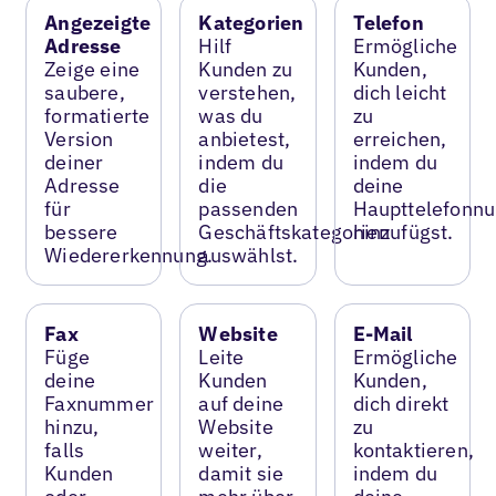
Angezeigte
Kategorien
Telefon
Adresse
Hilf
Ermögliche
Zeige eine
Kunden zu
Kunden,
saubere,
verstehen,
dich leicht
formatierte
was du
zu
Version
anbietest,
erreichen,
deiner
indem du
indem du
Adresse
die
deine
für
passenden
Haupttelefonn
bessere
Geschäftskategorien
hinzufügst.
Wiedererkennung.
auswählst.
Fax
Website
E-Mail
Füge
Leite
Ermögliche
deine
Kunden
Kunden,
Faxnummer
auf deine
dich direkt
hinzu,
Website
zu
falls
weiter,
kontaktieren,
Kunden
damit sie
indem du