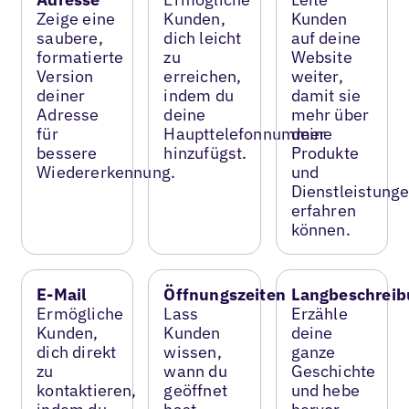
Zeige eine
Kunden,
Kunden
saubere,
dich leicht
auf deine
formatierte
zu
Website
Version
erreichen,
weiter,
deiner
indem du
damit sie
Adresse
deine
mehr über
für
Haupttelefonnummer
deine
bessere
hinzufügst.
Produkte
Wiedererkennung.
und
Dienstleistung
erfahren
können.
E-Mail
Öffnungszeiten
Langbeschreib
Ermögliche
Lass
Erzähle
Kunden,
Kunden
deine
dich direkt
wissen,
ganze
zu
wann du
Geschichte
kontaktieren,
geöffnet
und hebe