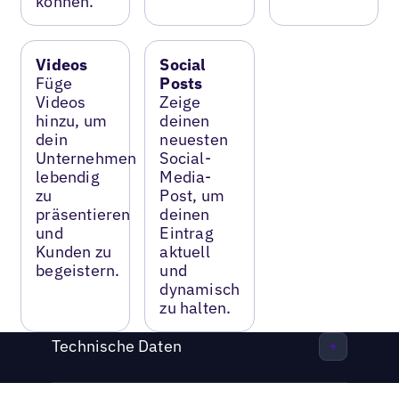
können.
Videos
Social
Füge
Posts
Videos
Zeige
hinzu, um
deinen
dein
neuesten
Unternehmen
Social-
lebendig
Media-
zu
Post, um
präsentieren
deinen
und
Eintrag
Kunden zu
aktuell
begeistern.
und
dynamisch
zu halten.
Technische Daten