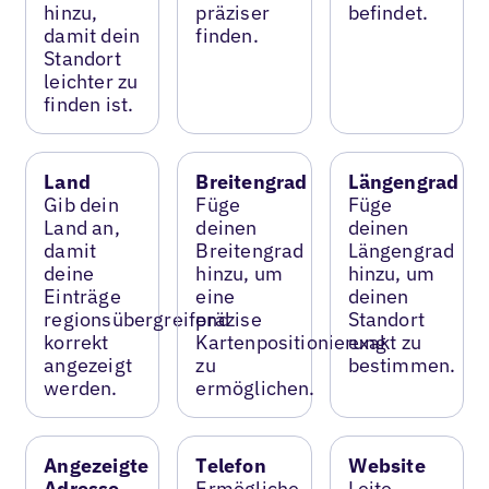
hinzu,
präziser
befindet.
damit dein
finden.
Standort
leichter zu
finden ist.
Land
Breitengrad
Längengrad
Gib dein
Füge
Füge
Land an,
deinen
deinen
damit
Breitengrad
Längengrad
deine
hinzu, um
hinzu, um
Einträge
eine
deinen
regionsübergreifend
präzise
Standort
korrekt
Kartenpositionierung
exakt zu
angezeigt
zu
bestimmen.
werden.
ermöglichen.
Angezeigte
Telefon
Website
Adresse
Ermögliche
Leite