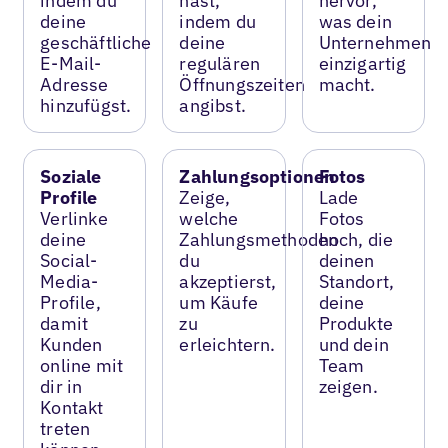
indem du
hast,
hervor,
deine
indem du
was dein
geschäftliche
deine
Unternehmen
E-Mail-
regulären
einzigartig
Adresse
Öffnungszeiten
macht.
hinzufügst.
angibst.
Soziale
Zahlungsoptionen
Fotos
Profile
Zeige,
Lade
Verlinke
welche
Fotos
deine
Zahlungsmethoden
hoch, die
Social-
du
deinen
Media-
akzeptierst,
Standort,
Profile,
um Käufe
deine
damit
zu
Produkte
Kunden
erleichtern.
und dein
online mit
Team
dir in
zeigen.
Kontakt
treten