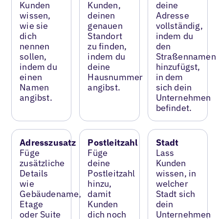
Kunden
Kunden,
deine
wissen,
deinen
Adresse
wie sie
genauen
vollständig,
dich
Standort
indem du
nennen
zu finden,
den
sollen,
indem du
Straßennamen
indem du
deine
hinzufügst,
einen
Hausnummer
in dem
Namen
angibst.
sich dein
angibst.
Unternehmen
befindet.
Adresszusatz
Postleitzahl
Stadt
Füge
Füge
Lass
zusätzliche
deine
Kunden
Details
Postleitzahl
wissen, in
wie
hinzu,
welcher
Gebäudename,
damit
Stadt sich
Etage
Kunden
dein
oder Suite
dich noch
Unternehmen