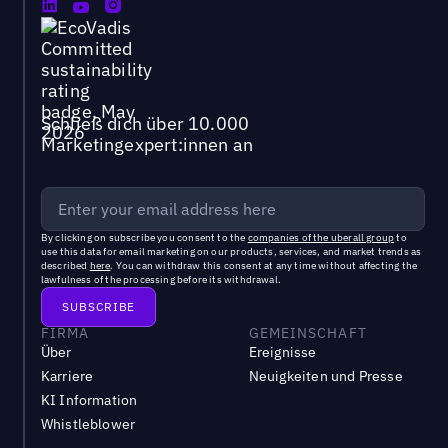
Schließ dich über 10.000
Marketingexpert:innen an
By clicking on subscribe you consent to the
companies of the uberall group
to
use this data for email marketing on our products, services, and market trends as
described
here
. You can withdraw this consent at any time without affecting the
lawfulness of the processing before its withdrawal.
FIRMA
GEMEINSCHAFT
Über
Ereignisse
Karriere
Neuigkeiten und Presse
KI Information
Whistleblower