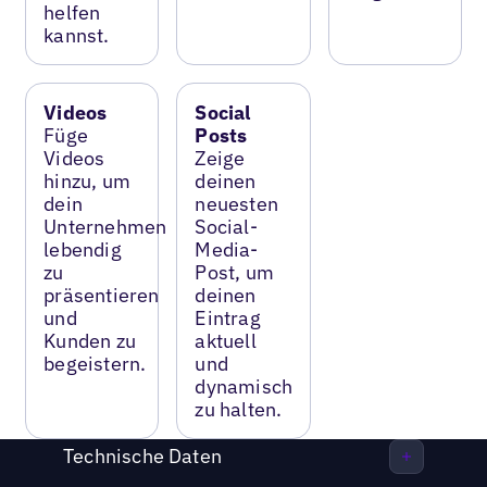
helfen
kannst.
Videos
Social
Füge
Posts
Videos
Zeige
hinzu, um
deinen
dein
neuesten
Unternehmen
Social-
lebendig
Media-
zu
Post, um
präsentieren
deinen
und
Eintrag
Kunden zu
aktuell
begeistern.
und
dynamisch
zu halten.
Technische Daten