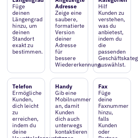
Füge
Adresse
Hilf
deinen
Zeige eine
Kunden zu
Längengrad
saubere,
verstehen,
hinzu, um
formatierte
was du
deinen
Version
anbietest,
Standort
deiner
indem du
exakt zu
Adresse
die
bestimmen.
für
passenden
bessere
Geschäftskateg
Wiedererkennung.
auswählst.
Telefon
Handy
Fax
Ermögliche
Gib eine
Füge
Kunden,
Mobilnummer
deine
dich leicht
an, damit
Faxnummer
zu
Kunden
hinzu,
erreichen,
dich auch
falls
indem du
unterwegs
Kunden
deine
kontaktieren
oder