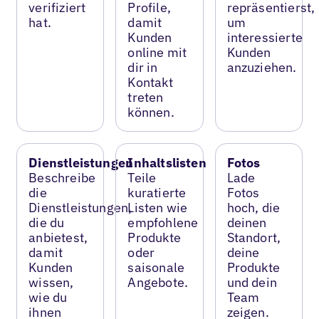
verifiziert
Profile,
repräsentierst,
hat.
damit
um
Kunden
interessierte
online mit
Kunden
dir in
anzuziehen.
Kontakt
treten
können.
Dienstleistungen
Inhaltslisten
Fotos
Beschreibe
Teile
Lade
die
kuratierte
Fotos
Dienstleistungen,
Listen wie
hoch, die
die du
empfohlene
deinen
anbietest,
Produkte
Standort,
damit
oder
deine
Kunden
saisonale
Produkte
wissen,
Angebote.
und dein
wie du
Team
ihnen
zeigen.