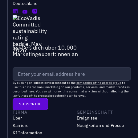
Deutschland
Schließ dich über 10.000
Marketingexpert:innen an
By clicking on subscribe you consent to the
companies of the uberall group
to
use this data for email marketing on our products, services, and market trends as
described
here
. You can withdraw this consent at any time without affecting the
lawfulness of the processing before its withdrawal.
FIRMA
GEMEINSCHAFT
Über
Ereignisse
Karriere
Neuigkeiten und Presse
KI Information