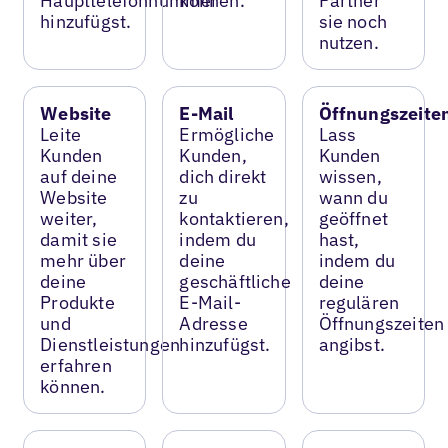
Haupttelefonnummer
können.
Partner
hinzufügst.
sie noch
nutzen.
Website
E-Mail
Öffnungszeite
Leite
Ermögliche
Lass
Kunden
Kunden,
Kunden
auf deine
dich direkt
wissen,
Website
zu
wann du
weiter,
kontaktieren,
geöffnet
damit sie
indem du
hast,
mehr über
deine
indem du
deine
geschäftliche
deine
Produkte
E-Mail-
regulären
und
Adresse
Öffnungszeiten
Dienstleistungen
hinzufügst.
angibst.
erfahren
können.