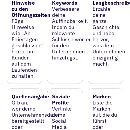
Hinweise
Keywords
Langbeschreib
zu den
Verbessere
Erzähle
Öffnungszeiten
deine
deine
Füge
Auffindbarkeit,
ganze
Hinweise
indem du
Geschichte
wie „An
relevante
und hebe
Feiertagen
Schlüsselwörter
hervor,
geschlossen“
für dein
was dein
hinzu, um
Unternehmen
Unternehmen
Kunden
hinzufügst.
einzigartig
auf dem
macht.
Laufenden
zu halten.
Quellenangabe
Soziale
Marken
Gib an,
Profile
Liste die
wer deine
Verlinke
Marken
Unternehmensdaten
deine
auf, die du
bereitgestellt
Social-
führst
oder
Media-
oder