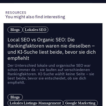
RESOURCES
You might also find interesting
Blogs
Lokales SEO
Local SEO vs Organic SEO: Die
Rankingfaktoren waren nie dieselben –
und KI-Suche liest beide, bevor sie dich
empfiehlt
Der Unterschied lokale und organische SEO war
schon immer da – sie laufen auf verschiedenen
Rankingfaktoren. KI-Suche wählt keine Seite – sie
liest beide, bevor sie entscheidet, ob sie dich
empfiehlt.
Blogs
Lokales Listings-Management
Google Marketing