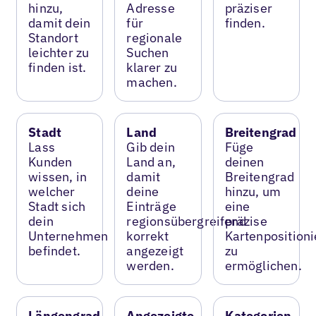
hinzu,
Adresse
präziser
damit dein
für
finden.
Standort
regionale
leichter zu
Suchen
finden ist.
klarer zu
machen.
Stadt
Land
Breitengrad
Lass
Gib dein
Füge
Kunden
Land an,
deinen
wissen, in
damit
Breitengrad
welcher
deine
hinzu, um
Stadt sich
Einträge
eine
dein
regionsübergreifend
präzise
Unternehmen
korrekt
Kartenposition
befindet.
angezeigt
zu
werden.
ermöglichen.
Längengrad
Angezeigte
Kategorien