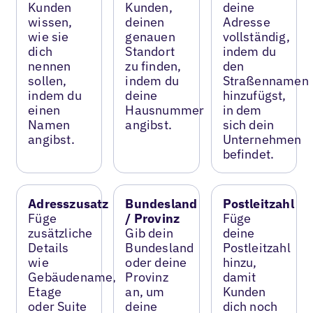
Kunden
Kunden,
deine
wissen,
deinen
Adresse
wie sie
genauen
vollständig,
dich
Standort
indem du
nennen
zu finden,
den
sollen,
indem du
Straßennamen
indem du
deine
hinzufügst,
einen
Hausnummer
in dem
Namen
angibst.
sich dein
angibst.
Unternehmen
befindet.
Adresszusatz
Bundesland
Postleitzahl
Füge
/ Provinz
Füge
zusätzliche
Gib dein
deine
Details
Bundesland
Postleitzahl
wie
oder deine
hinzu,
Gebäudename,
Provinz
damit
Etage
an, um
Kunden
oder Suite
deine
dich noch