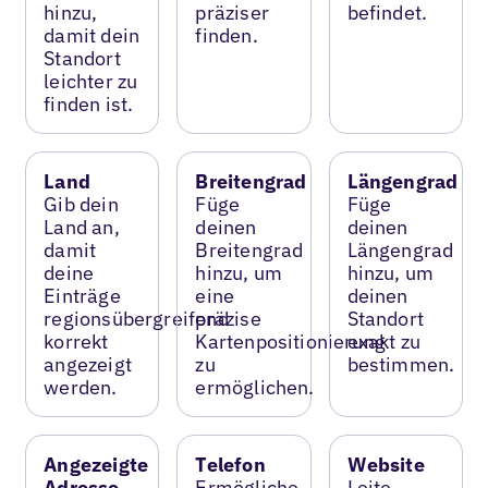
hinzu,
präziser
befindet.
damit dein
finden.
Standort
leichter zu
finden ist.
Land
Breitengrad
Längengrad
Gib dein
Füge
Füge
Land an,
deinen
deinen
damit
Breitengrad
Längengrad
deine
hinzu, um
hinzu, um
Einträge
eine
deinen
regionsübergreifend
präzise
Standort
korrekt
Kartenpositionierung
exakt zu
angezeigt
zu
bestimmen.
werden.
ermöglichen.
Angezeigte
Telefon
Website
Adresse
Ermögliche
Leite