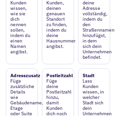
Kunden
Kunden,
deine
wissen,
deinen
Adresse
wie sie
genauen
vollständig,
dich
Standort
indem du
nennen
zu finden,
den
sollen,
indem du
Straßennamen
indem du
deine
hinzufügst,
einen
Hausnummer
in dem
Namen
angibst.
sich dein
angibst.
Unternehmen
befindet.
Adresszusatz
Postleitzahl
Stadt
Füge
Füge
Lass
zusätzliche
deine
Kunden
Details
Postleitzahl
wissen, in
wie
hinzu,
welcher
Gebäudename,
damit
Stadt sich
Etage
Kunden
dein
oder Suite
dich noch
Unternehmen