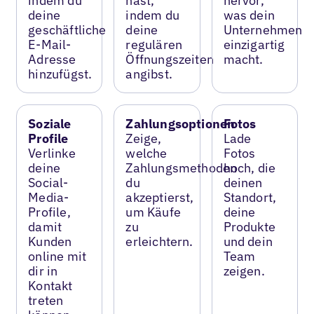
indem du
hast,
hervor,
deine
indem du
was dein
geschäftliche
deine
Unternehmen
E-Mail-
regulären
einzigartig
Adresse
Öffnungszeiten
macht.
hinzufügst.
angibst.
Soziale
Zahlungsoptionen
Fotos
Profile
Zeige,
Lade
Verlinke
welche
Fotos
deine
Zahlungsmethoden
hoch, die
Social-
du
deinen
Media-
akzeptierst,
Standort,
Profile,
um Käufe
deine
damit
zu
Produkte
Kunden
erleichtern.
und dein
online mit
Team
dir in
zeigen.
Kontakt
treten