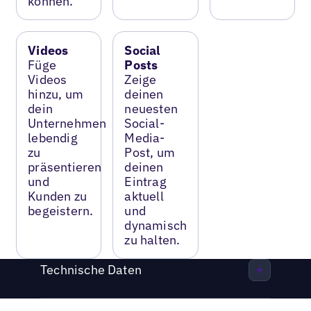
können.
Videos
Social
Füge
Posts
Videos
Zeige
hinzu, um
deinen
dein
neuesten
Unternehmen
Social-
lebendig
Media-
zu
Post, um
präsentieren
deinen
und
Eintrag
Kunden zu
aktuell
begeistern.
und
dynamisch
zu halten.
Technische Daten