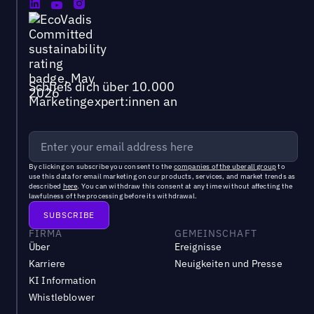
Schließ dich über 10.000
Marketingexpert:innen an
By clicking on subscribe you consent to the
companies of the uberall group
to
use this data for email marketing on our products, services, and market trends as
described
here
. You can withdraw this consent at any time without affecting the
lawfulness of the processing before its withdrawal.
FIRMA
GEMEINSCHAFT
Über
Ereignisse
Karriere
Neuigkeiten und Presse
KI Information
Whistleblower