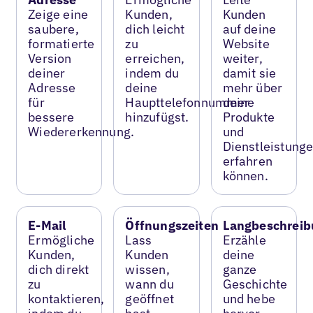
Zeige eine
Kunden,
Kunden
saubere,
dich leicht
auf deine
formatierte
zu
Website
Version
erreichen,
weiter,
deiner
indem du
damit sie
Adresse
deine
mehr über
für
Haupttelefonnummer
deine
bessere
hinzufügst.
Produkte
Wiedererkennung.
und
Dienstleistung
erfahren
können.
E-Mail
Öffnungszeiten
Langbeschreib
Ermögliche
Lass
Erzähle
Kunden,
Kunden
deine
dich direkt
wissen,
ganze
zu
wann du
Geschichte
kontaktieren,
geöffnet
und hebe