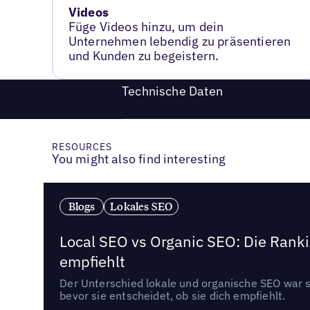
Videos
Füge Videos hinzu, um dein
Unternehmen lebendig zu präsentieren
und Kunden zu begeistern.
Technische Daten
RESOURCES
You might also find interesting
Blogs
Lokales SEO
Local SEO vs Organic SEO: Die Ranki
empfiehlt
Der Unterschied lokale und organische SEO war sc
bevor sie entscheidet, ob sie dich empfiehlt.