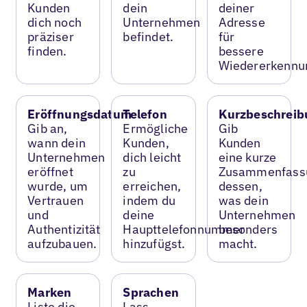
Kunden
dein
deiner
dich noch
Unternehmen
Adresse
präziser
befindet.
für
finden.
bessere
Wiedererkennu
Eröffnungsdatum
Telefon
Kurzbeschreib
Gib an,
Ermögliche
Gib
wann dein
Kunden,
Kunden
Unternehmen
dich leicht
eine kurze
eröffnet
zu
Zusammenfass
wurde, um
erreichen,
dessen,
Vertrauen
indem du
was dein
und
deine
Unternehmen
Authentizität
Haupttelefonnummer
besonders
aufzubauen.
hinzufügst.
macht.
Marken
Sprachen
Liste die
Lass