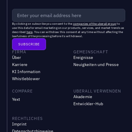
By clicking on subscribe you consent to the
companies of the uberall group
to
use this data for email marketing on our products, services, and market trends as
described
here
. You can withdraw this consent at any time without affecting the
lawfulness of the processing before its withdrawal.
FIRMA
GEMEINSCHAFT
Über
Ereignisse
Karriere
Neuigkeiten und Presse
KI Information
Whistleblower
COMPARE
UBERALL VERWENDEN
Akademie
Yext
Entwickler-Hub
RECHTLICHES
Imprint
Datenschutzhinweise