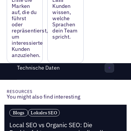
Marken
Kunden
auf, die du
wissen,
führst
welche
oder
Sprachen
repräsentierst,
dein Team
um
spricht.
interessierte
Kunden
anzuziehen.
Technische Daten
RESOURCES
You might also find interesting
Blogs
Lokales SEO
Local SEO vs Organic SEO: Die