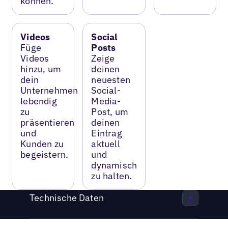
können.
Videos
Social
Füge
Posts
Videos
Zeige
hinzu, um
deinen
dein
neuesten
Unternehmen
Social-
lebendig
Media-
zu
Post, um
präsentieren
deinen
und
Eintrag
Kunden zu
aktuell
begeistern.
und
dynamisch
zu halten.
Technische Daten