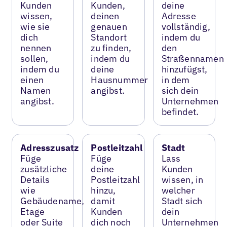
Kunden
Kunden,
deine
wissen,
deinen
Adresse
wie sie
genauen
vollständig,
dich
Standort
indem du
nennen
zu finden,
den
sollen,
indem du
Straßennamen
indem du
deine
hinzufügst,
einen
Hausnummer
in dem
Namen
angibst.
sich dein
angibst.
Unternehmen
befindet.
Adresszusatz
Postleitzahl
Stadt
Füge
Füge
Lass
zusätzliche
deine
Kunden
Details
Postleitzahl
wissen, in
wie
hinzu,
welcher
Gebäudename,
damit
Stadt sich
Etage
Kunden
dein
oder Suite
dich noch
Unternehmen