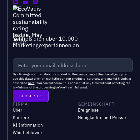
Schließ dich über 10.000
Marketingexpert:innen an
By clicking on subscribe you consent to the
companies of the uberall group
to
use this data for email marketing on our products, services, and market trends as
described
here
. You can withdraw this consent at any time without affecting the
lawfulness of the processing before its withdrawal.
FIRMA
GEMEINSCHAFT
Über
Ereignisse
Karriere
Neuigkeiten und Presse
KI Information
Whistleblower