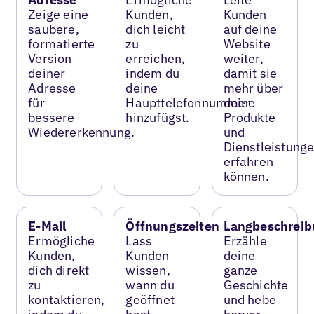
Zeige eine
Kunden,
Kunden
saubere,
dich leicht
auf deine
formatierte
zu
Website
Version
erreichen,
weiter,
deiner
indem du
damit sie
Adresse
deine
mehr über
für
Haupttelefonnummer
deine
bessere
hinzufügst.
Produkte
Wiedererkennung.
und
Dienstleistung
erfahren
können.
E-Mail
Öffnungszeiten
Langbeschreib
Ermögliche
Lass
Erzähle
Kunden,
Kunden
deine
dich direkt
wissen,
ganze
zu
wann du
Geschichte
kontaktieren,
geöffnet
und hebe