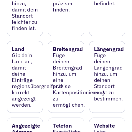
hinzu,
präziser
befindet.
damit dein
finden.
Standort
leichter zu
finden ist.
Land
Breitengrad
Längengrad
Gib dein
Füge
Füge
Land an,
deinen
deinen
damit
Breitengrad
Längengrad
deine
hinzu, um
hinzu, um
Einträge
eine
deinen
regionsübergreifend
präzise
Standort
korrekt
Kartenpositionierung
exakt zu
angezeigt
zu
bestimmen.
werden.
ermöglichen.
Angezeigte
Telefon
Website
Adresse
Ermögliche
Leite