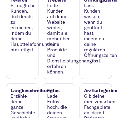
Ermögliche
Leite
Lass
Kunden,
Kunden
Kunden
dich leicht
auf deine
wissen,
zu
Website
wann du
erreichen,
weiter,
geöffnet
indem du
damit sie
hast,
deine
mehr über
indem du
Haupttelefonnummer
deine
deine
hinzufügst.
Produkte
regulären
und
Öffnungszeiten
Dienstleistungen
angibst.
erfahren
können.
Langbeschreibung
Fotos
Arztkategorien
Erzähle
Lade
Gib deine
deine
Fotos
medizinischen
ganze
hoch, die
Fachgebiete
Geschichte
deinen
an, damit