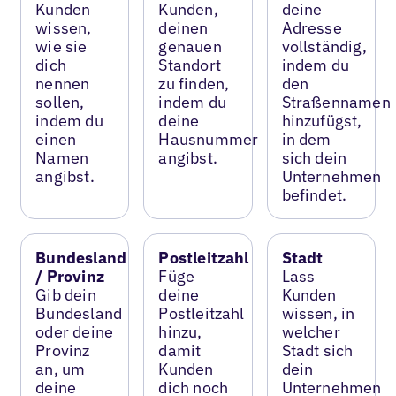
Kunden
Kunden,
deine
wissen,
deinen
Adresse
wie sie
genauen
vollständig,
dich
Standort
indem du
nennen
zu finden,
den
sollen,
indem du
Straßennamen
indem du
deine
hinzufügst,
einen
Hausnummer
in dem
Namen
angibst.
sich dein
angibst.
Unternehmen
befindet.
Bundesland
Postleitzahl
Stadt
/ Provinz
Füge
Lass
Gib dein
deine
Kunden
Bundesland
Postleitzahl
wissen, in
oder deine
hinzu,
welcher
Provinz
damit
Stadt sich
an, um
Kunden
dein
deine
dich noch
Unternehmen