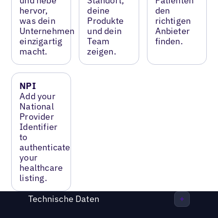
und hebe
Standort,
Patienten
hervor,
deine
den
was dein
Produkte
richtigen
Unternehmen
und dein
Anbieter
einzigartig
Team
finden.
macht.
zeigen.
NPI
Add your
National
Provider
Identifier
to
authenticate
your
healthcare
listing.
Technische Daten