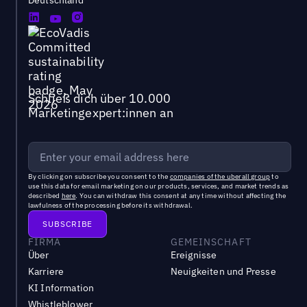
Deutschland
Schließ dich über 10.000
Marketingexpert:innen an
By clicking on subscribe you consent to the
companies of the uberall group
to
use this data for email marketing on our products, services, and market trends as
described
here
. You can withdraw this consent at any time without affecting the
lawfulness of the processing before its withdrawal.
FIRMA
GEMEINSCHAFT
Über
Ereignisse
Karriere
Neuigkeiten und Presse
KI Information
Whistleblower