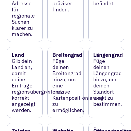
Adresse
präziser
befindet.
für
finden.
regionale
Suchen
klarer zu
machen.
Land
Breitengrad
Längengrad
Gib dein
Füge
Füge
Land an,
deinen
deinen
damit
Breitengrad
Längengrad
deine
hinzu, um
hinzu, um
Einträge
eine
deinen
regionsübergreifend
präzise
Standort
korrekt
Kartenpositionierung
exakt zu
angezeigt
zu
bestimmen.
werden.
ermöglichen.
Telefon
Website
Öffnungszeite