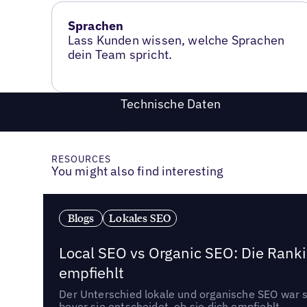
Sprachen
Lass Kunden wissen, welche Sprachen
dein Team spricht.
Technische Daten
RESOURCES
You might also find interesting
Blogs
Lokales SEO
Local SEO vs Organic SEO: Die Ranki
empfiehlt
Der Unterschied lokale und organische SEO war sc
bevor sie entscheidet, ob sie dich empfiehlt.