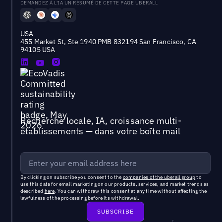
DEMANDEZ À L'IA UN RÉSUMÉ DE CETTE PAGE UBERALL
USA
455 Market St, Ste 1940 PMB 832194 San Francisco, CA
94105 USA
Recherche locale, IA, croissance multi-
établissements — dans votre boîte mail
By clicking on subscribe you consent to the
companies of the uberall group
to
use this data for email marketing on our products, services, and market trends as
described
here
. You can withdraw this consent at any time without affecting the
lawfulness of the processing before its withdrawal.