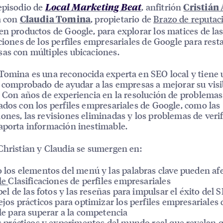
episodio de
, anfitrión
Local Marketing Beat
Cristián 
a con
, propietario de
Brazo de reputac
Claudia Tomina
en productos de Google, para explorar los matices de la
aciones de los perfiles empresariales de Google para rest
as con múltiples ubicaciones.
Tomina es una reconocida experta en SEO local y tiene 
l comprobado de ayudar a las empresas a mejorar su visi
. Con años de experiencia en la resolución de problemas
ados con los perfiles empresariales de Google, como las
ones, las revisiones eliminadas y los problemas de verif
aporta información inestimable.
Christian y Claudia se sumergen en:
los elementos del menú y las palabras clave pueden afe
le
Clasificaciones de perfiles empresariales
pel de las fotos y las reseñas para impulsar el éxito del 
jos prácticos para optimizar los perfiles empresariales 
e para superar a la competencia
 prácticos y experimentos del mundo real que revelan 