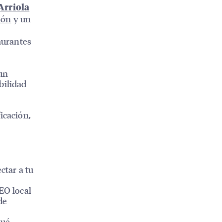
Arriola
ión
y un
s
aurantes
un
bilidad
icación,
ctar a tu
SEO local
de
qué