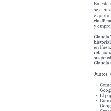
En este 
se sient
experto 
clasific
y empres
Claudia 
historia
en línea
relacion
suspensi
Claudia 
Juntos, 
Cómo 
Goog
El pa
Conse
Googl
Casos