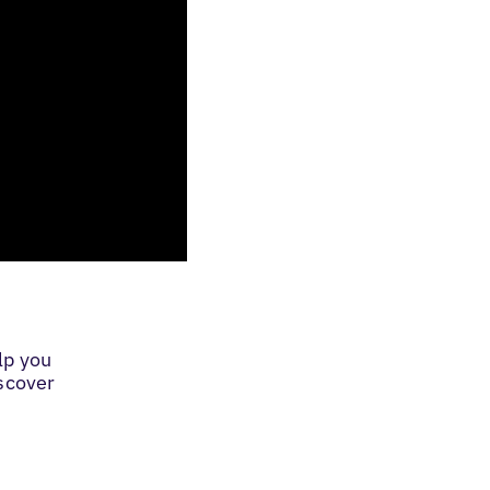
lp you
iscover