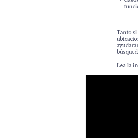
funci
Tanto si
ubicacio
ayudarán
búsqueda
Lea la i