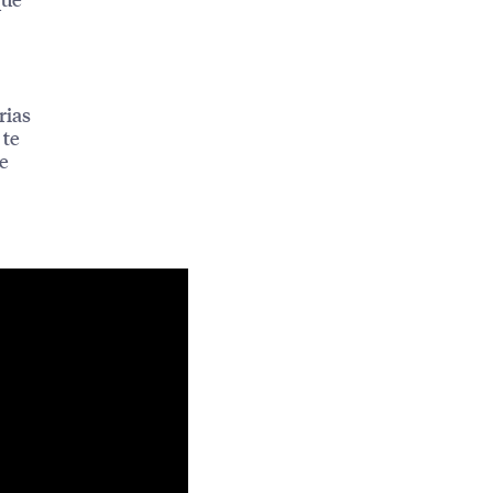
rias
 te
e