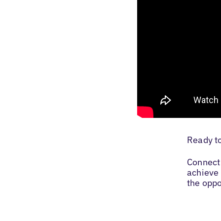
Ready t
Connect 
achieve 
the oppo