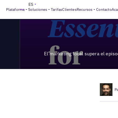
>
Local Marketing Beat
El marketing local supera el episod
ES
Plataforma
Soluciones
Tarifas
Clientes
Recursos
Contacto
Aca
El marketing local supera el epis
P