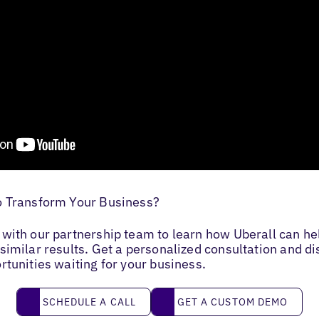
o Transform Your Business?
with our partnership team to learn how Uberall can he
similar results. Get a personalized consultation and d
rtunities waiting for your business.
Schedule a call
Get a custom demo
SCHEDULE A CALL
GET A CUSTOM DEMO