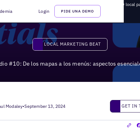
io #10: De los mapas a los menús: aspectos esenciales del SEO local p
demia
Login
PIDE UNA DEMO
Local Marketing Beat
LOCAL MARKETING BEAT
odio #10: De los mapas a los menús: aspectos esencial
Get in touc
GET IN
aul Modaley
•
September 13, 2024