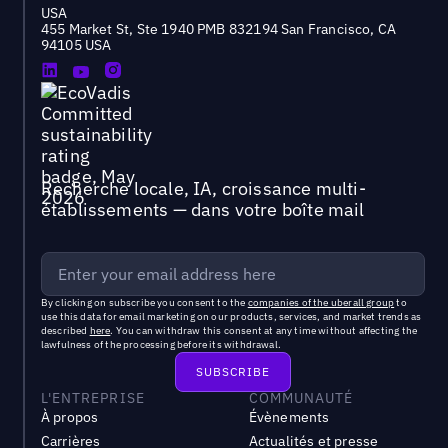
USA
455 Market St, Ste 1940 PMB 832194 San Francisco, CA
94105 USA
Recherche locale, IA, croissance multi-
établissements — dans votre boîte mail
By clicking on subscribe you consent to the
companies of the uberall group
to
use this data for email marketing on our products, services, and market trends as
described
here
. You can withdraw this consent at any time without affecting the
lawfulness of the processing before its withdrawal.
L'ENTREPRISE
COMMUNAUTÉ
À propos
Évènements
Carrières
Actualités et presse