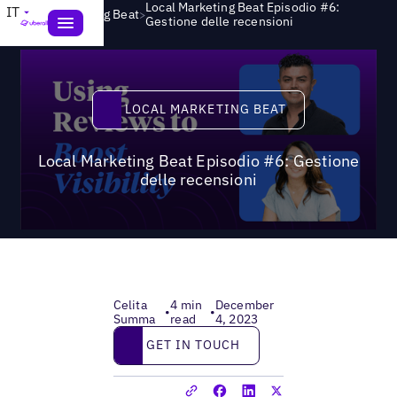
Local Marketing Beat Episodio #6:
IT
>
Local Marketing Beat
Gestione delle recensioni
Local Marketing Beat
LOCAL MARKETING BEAT
Local Marketing Beat Episodio #6: Gestione
delle recensioni
Celita
4 min
December
•
•
Summa
read
4, 2023
Get in touch
GET IN TOUCH