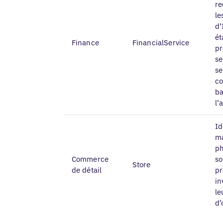
re
le
d’
ét
Finance
FinancialService
pr
se
se
c
b
l’
Id
ma
ph
Commerce
so
Store
de détail
pr
in
le
d’