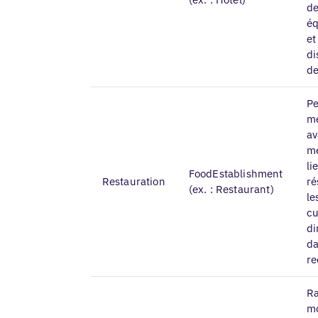
de
é
et
di
de
Pe
me
av
me
li
FoodEstablishment
Restauration
ré
(ex. : Restaurant)
le
cu
di
da
re
Ra
mo