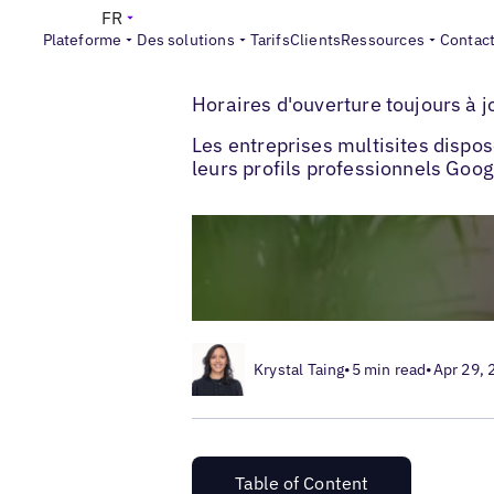
FR
Plateforme
Des solutions
Tarifs
Clients
Ressources
Contac
>
>
Blogs
Optimisation des fiches locales
Horaires d'ouverture toujours à j
Les entreprises multisites disp
leurs profils professionnels Goog
Krystal Taing
•
5 min read
•
Apr 29, 
Table of Content