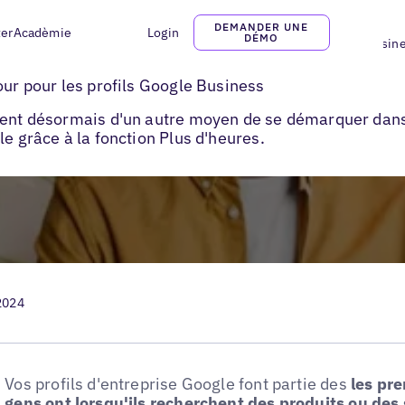
DEMANDER UNE
ter
Acadèmie
Login
DÉMO
Comment tirer parti des heures supplémentaires de Google My Busine
our pour les profils Google Business
osent désormais d'un autre moyen de se démarquer dans
le grâce à la fonction Plus d'heures.
2024
Vos profils d'entreprise Google font partie des
les pre
gens ont lorsqu'ils recherchent des produits ou des