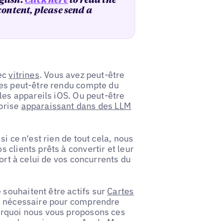
glish.
Click here
to read the
 content, please send a
vec
vitrines
. Vous avez peut-être
tes peut-être rendu compte du
les appareils iOS. Ou peut-être
prise
apparaissant dans des LLM
i ce n'est rien de tout cela, nous
 clients prêts à convertir et leur
ort à celui de vos concurrents du
souhaitent être actifs sur
Cartes
te nécessaire pour comprendre
urquoi nous vous proposons ces