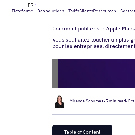
FR
Plateforme
Des solutions
Tarifs
Clients
Ressources
Contac
>
>
Blogs
Apple for Business
Comment pub
Comment publier sur Apple Maps 
Vous souhaitez toucher un plus 
pour les entreprises, directemen
Miranda Schumes
•
5 min read
•
Oct
Table of Content