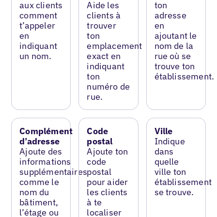
aux clients
Aide les
ton
comment
clients à
adresse
t’appeler
trouver
en
en
ton
ajoutant le
indiquant
emplacement
nom de la
un nom.
exact en
rue où se
indiquant
trouve ton
ton
établissement.
numéro de
rue.
Complément
Code
Ville
d’adresse
postal
Indique
Ajoute des
Ajoute ton
dans
informations
code
quelle
supplémentaires
postal
ville ton
comme le
pour aider
établissement
nom du
les clients
se trouve.
bâtiment,
à te
l’étage ou
localiser