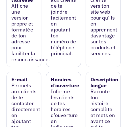
Affiche
de te
vers ton
une
joindre
site web
version
facilement
pour qu’ils
propre et
en
en
formatée
ajoutant
apprennent
de ton
ton
davantage
adresse
numéro de
sur tes
pour
téléphone
produits et
faciliter la
principal.
services.
reconnaissance.
E-mail
Horaires
Description
Permets
d’ouverture
longue
aux clients
Informe
Raconte
de te
les clients
ton
contacter
de tes
histoire
directement
horaires
complète
en
d’ouverture
et mets en
ajoutant
en
avant ce