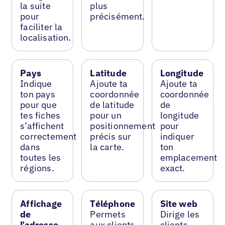
la suite
plus
pour
précisément.
faciliter la
localisation.
Pays
Latitude
Longitude
Indique
Ajoute ta
Ajoute ta
ton pays
coordonnée
coordonnée
pour que
de latitude
de
tes fiches
pour un
longitude
s’affichent
positionnement
pour
correctement
précis sur
indiquer
dans
la carte.
ton
toutes les
emplacement
régions.
exact.
Affichage
Téléphone
Site web
de
Permets
Dirige les
l’adresse
aux clients
clients