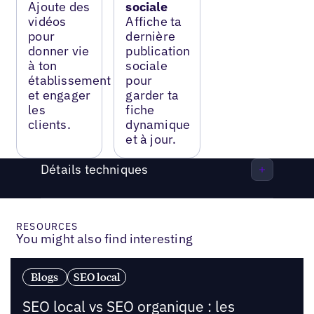
Ajoute des
sociale
vidéos
Affiche ta
pour
dernière
donner vie
publication
à ton
sociale
établissement
pour
et engager
garder ta
les
fiche
clients.
dynamique
et à jour.
Détails techniques
RESOURCES
You might also find interesting
Blogs
SEO local
SEO local vs SEO organique : les