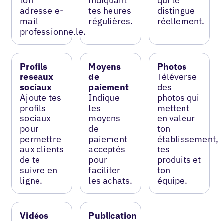
ton
indiquant
qui te
adresse e-
tes heures
distingue
mail
régulières.
réellement.
professionnelle.
Profils
Moyens
Photos
reseaux
de
Téléverse
sociaux
paiement
des
Ajoute tes
Indique
photos qui
profils
les
mettent
sociaux
moyens
en valeur
pour
de
ton
permettre
paiement
établissement,
aux clients
acceptés
tes
de te
pour
produits et
suivre en
faciliter
ton
ligne.
les achats.
équipe.
Vidéos
Publication