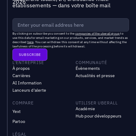
établissements — dans votre boîte mail
By clicking on subscribe you consent to the
companies of the uberall group
to
use this data for email marketing on our products, services, and market trends as
described
here
. You can withdraw this consent at any time without affecting the
lawfulness of the processing before its withdrawal.
L'ENTREPRISE
COMMUNAUTÉ
À propos
Évènements
Carrières
Actualités et presse
AI Information
Lanceurs d'alerte
COMPARE
UTILISER UBERALL
Académie
Yext
Hub pour développeurs
Partoo
LÉGAL