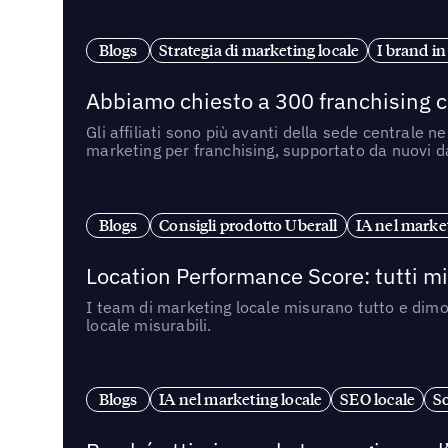
Blogs
Strategia di marketing locale
I brand in
Abbiamo chiesto a 300 franchising ch
Gli affiliati sono più avanti della sede centrale 
marketing per franchising, supportato da nuovi da
Blogs
Consigli prodotto Uberall
IA nel market
Location Performance Score: tutti m
I team di marketing locale misurano tutto e dimo
locale misurabili.
Blogs
IA nel marketing locale
SEO locale
So