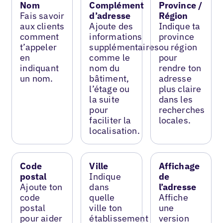
Nom
Complément
Province /
Fais savoir
d’adresse
Région
aux clients
Ajoute des
Indique ta
comment
informations
province
t’appeler
supplémentaires
ou région
en
comme le
pour
indiquant
nom du
rendre ton
un nom.
bâtiment,
adresse
l’étage ou
plus claire
la suite
dans les
pour
recherches
faciliter la
locales.
localisation.
Code
Ville
Affichage
postal
Indique
de
Ajoute ton
dans
l’adresse
code
quelle
Affiche
postal
ville ton
une
pour aider
établissement
version