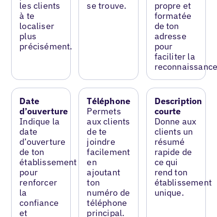
les clients
se trouve.
propre et
à te
formatée
localiser
de ton
plus
adresse
précisément.
pour
faciliter la
reconnaissance
Date
Téléphone
Description
d’ouverture
Permets
courte
Indique la
aux clients
Donne aux
date
de te
clients un
d’ouverture
joindre
résumé
de ton
facilement
rapide de
établissement
en
ce qui
pour
ajoutant
rend ton
renforcer
ton
établissement
la
numéro de
unique.
confiance
téléphone
et
principal.