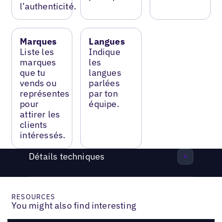
l’authenticité.
Marques
Langues
Liste les
Indique
marques
les
que tu
langues
vends ou
parlées
représentes
par ton
pour
équipe.
attirer les
clients
intéressés.
Détails techniques
RESOURCES
You might also find interesting