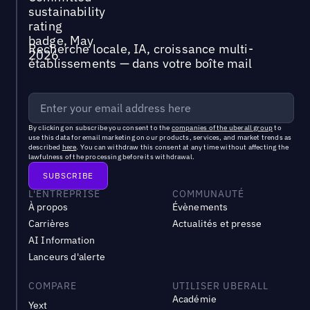
Recherche locale, IA, croissance multi-
établissements — dans votre boîte mail
By clicking on subscribe you consent to the
companies of the uberall group
to
use this data for email marketing on our products, services, and market trends as
described
here
. You can withdraw this consent at any time without affecting the
lawfulness of the processing before its withdrawal.
L'ENTREPRISE
COMMUNAUTÉ
À propos
Évènements
Carrières
Actualités et presse
AI Information
Lanceurs d'alerte
COMPARE
UTILISER UBERALL
Académie
Yext