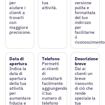
per
tua
versione
aiutare i
attività.
pulita e
clienti a
formattata
trovarti
del tuo
con
indirizzo
maggiore
per
precisione.
facilitarne
il
riconoscimento
Data di
Telefono
Descrizione
apertura
Permetti
breve
Indica la
ai clienti
Dai ai
data di
di
clienti un
apertura
contattarti
breve
della tua
facilmente
riassunto
attività
aggiungendo
di ciò che
per
il tuo
rende
aumentare
numero di
speciale la
fiducia e
telefono
tua