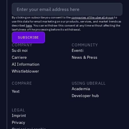
By clicking on subscribe you consent to the
companies of the uberall group
to
use this data for email marketing on our products, services, and market trends as
described
here
. You can withdraw this consent at any time without affecting the
lawfulness of the processing before its withdrawal.
COMPANY
COMMUNITY
Su di noi
Eventi
Carriere
News & Press
AI Information
Whistleblower
COMPARE
USING UBERALL
Academia
Yext
Developer hub
LEGAL
Imprint
Privacy