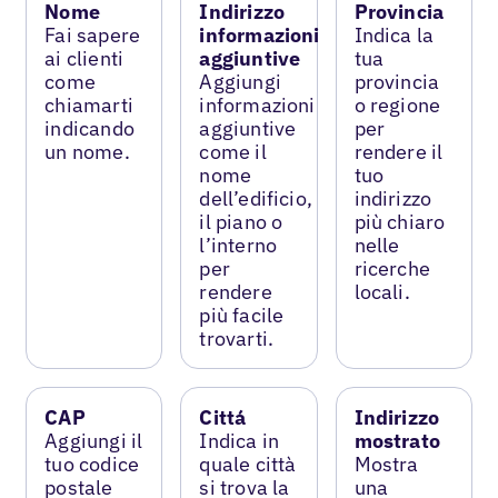
Nome
Indirizzo
Provincia
Fai sapere
informazioni
Indica la
ai clienti
aggiuntive
tua
come
Aggiungi
provincia
chiamarti
informazioni
o regione
indicando
aggiuntive
per
un nome.
come il
rendere il
nome
tuo
dell’edificio,
indirizzo
il piano o
più chiaro
l’interno
nelle
per
ricerche
rendere
locali.
più facile
trovarti.
CAP
Cittá
Indirizzo
Aggiungi il
Indica in
mostrato
tuo codice
quale città
Mostra
postale
si trova la
una