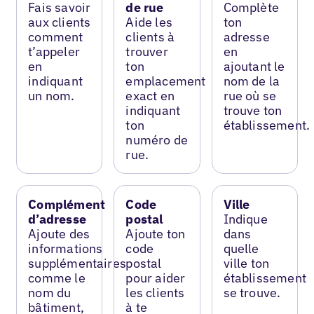
Fais savoir
de rue
Complète
aux clients
Aide les
ton
comment
clients à
adresse
t’appeler
trouver
en
en
ton
ajoutant le
indiquant
emplacement
nom de la
un nom.
exact en
rue où se
indiquant
trouve ton
ton
établissement.
numéro de
rue.
Complément
Code
Ville
d’adresse
postal
Indique
Ajoute des
Ajoute ton
dans
informations
code
quelle
supplémentaires
postal
ville ton
comme le
pour aider
établissement
nom du
les clients
se trouve.
bâtiment,
à te