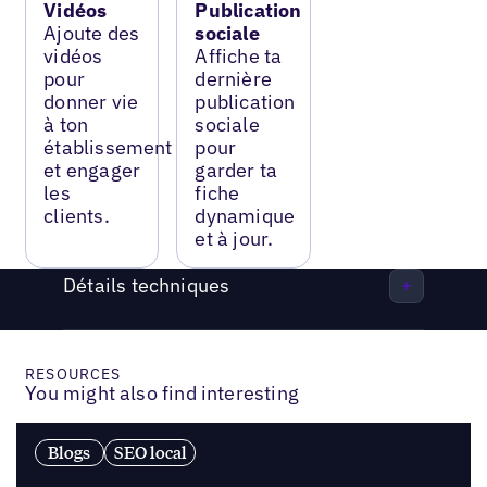
Vidéos
Publication
Ajoute des
sociale
vidéos
Affiche ta
pour
dernière
donner vie
publication
à ton
sociale
établissement
pour
et engager
garder ta
les
fiche
clients.
dynamique
et à jour.
Détails techniques
RESOURCES
You might also find interesting
Blogs
SEO local