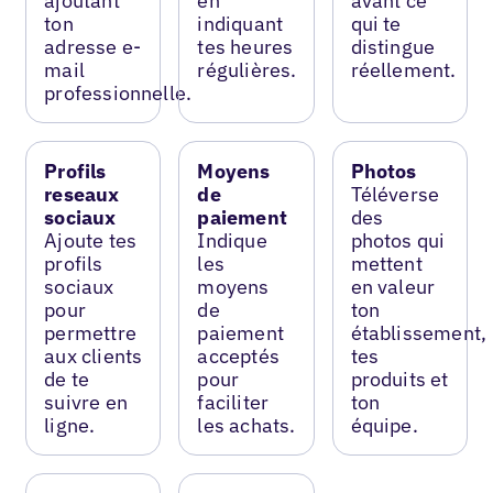
ajoutant
en
avant ce
ton
indiquant
qui te
adresse e-
tes heures
distingue
mail
régulières.
réellement.
professionnelle.
Profils
Moyens
Photos
reseaux
de
Téléverse
sociaux
paiement
des
Ajoute tes
Indique
photos qui
profils
les
mettent
sociaux
moyens
en valeur
pour
de
ton
permettre
paiement
établissement,
aux clients
acceptés
tes
de te
pour
produits et
suivre en
faciliter
ton
ligne.
les achats.
équipe.