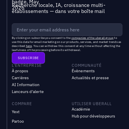
Recherche locale, IA, croissance multi-
établissements — dans votre boîte mail
By clicking on subscribe you consent to the
companies of the uberall group
to
use this data for email marketing on our products, services, and market trends as
described
here
. You can withdraw this consent at any time without affecting the
lawfulness of the processing before its withdrawal.
L'ENTREPRISE
COMMUNAUTÉ
À propos
Évènements
Carrières
Actualités et presse
AI Information
Lanceurs d'alerte
COMPARE
UTILISER UBERALL
Académie
Yext
Hub pour développeurs
Partoo