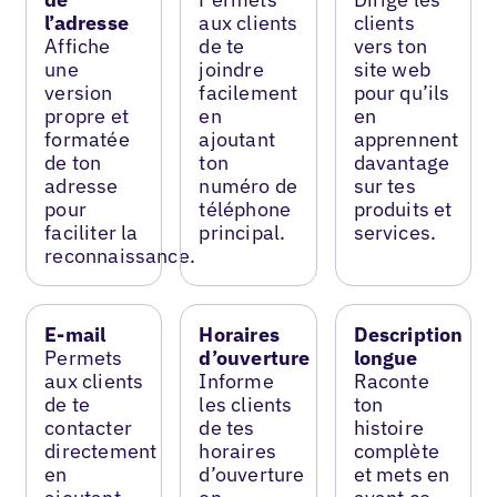
l’adresse
aux clients
clients
Affiche
de te
vers ton
une
joindre
site web
version
facilement
pour qu’ils
propre et
en
en
formatée
ajoutant
apprennent
de ton
ton
davantage
adresse
numéro de
sur tes
pour
téléphone
produits et
faciliter la
principal.
services.
reconnaissance.
E-mail
Horaires
Description
Permets
d’ouverture
longue
aux clients
Informe
Raconte
de te
les clients
ton
contacter
de tes
histoire
directement
horaires
complète
en
d’ouverture
et mets en