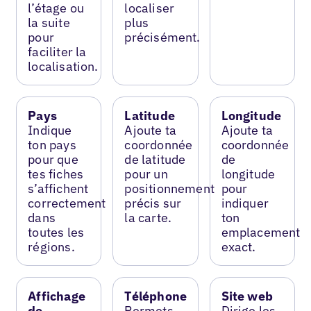
l’étage ou
localiser
la suite
plus
pour
précisément.
faciliter la
localisation.
Pays
Latitude
Longitude
Indique
Ajoute ta
Ajoute ta
ton pays
coordonnée
coordonnée
pour que
de latitude
de
tes fiches
pour un
longitude
s’affichent
positionnement
pour
correctement
précis sur
indiquer
dans
la carte.
ton
toutes les
emplacement
régions.
exact.
Affichage
Téléphone
Site web
de
Permets
Dirige les