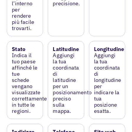
l’interno
precisione.
per
rendere
più facile
trovarti.
Stato
Latitudine
Longitudine
Indica il
Aggiungi
Aggiungi
tuo paese
la tua
la tua
affinché le
coordinata
coordinata
tue
di
di
schede
latitudine
longitudine
vengano
per un
per
visualizzate
posizionamento
indicare la
correttamente
preciso
tua
in tutte le
sulla
posizione
regioni.
mappa.
esatta.
Indirizzo
Telefono
Sito web