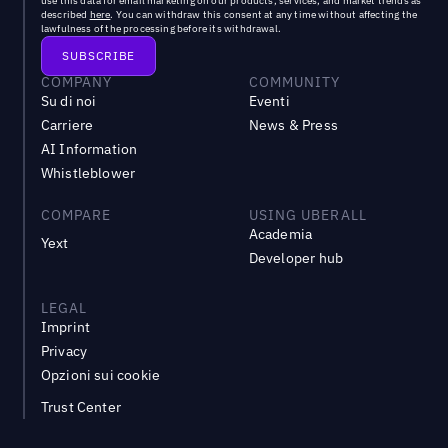
use this data for email marketing on our products, services, and market trends as
described
here
. You can withdraw this consent at any time without affecting the
lawfulness of the processing before its withdrawal.
COMPANY
COMMUNITY
Su di noi
Eventi
Carriere
News & Press
AI Information
Whistleblower
COMPARE
USING UBERALL
Academia
Yext
Developer hub
LEGAL
Imprint
Privacy
Opzioni sui cookie
Trust Center