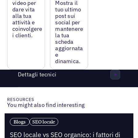
video per
Mostra il
dare vita
tuo ultimo
alla tua
post sui
attività e
social per
coinvolgere
mantenere
i clienti.
la tua
scheda
aggiornata
e
dinamica.
Dettagli tecnici
RESOURCES
You might also find interesting
Blogs
SEO locale
SEO locale vs SEO organico: i fattori di