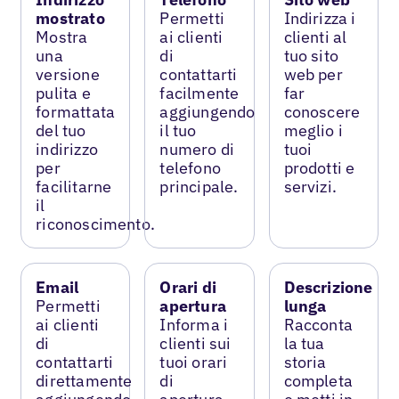
mostrato
Permetti
Indirizza i
Mostra
ai clienti
clienti al
una
di
tuo sito
versione
contattarti
web per
pulita e
facilmente
far
formattata
aggiungendo
conoscere
del tuo
il tuo
meglio i
indirizzo
numero di
tuoi
per
telefono
prodotti e
facilitarne
principale.
servizi.
il
riconoscimento.
Email
Orari di
Descrizione
Permetti
apertura
lunga
ai clienti
Informa i
Racconta
di
clienti sui
la tua
contattarti
tuoi orari
storia
direttamente
di
completa