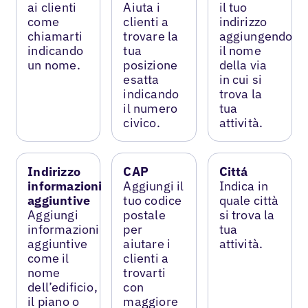
ai clienti
Aiuta i
il tuo
come
clienti a
indirizzo
chiamarti
trovare la
aggiungendo
indicando
tua
il nome
un nome.
posizione
della via
esatta
in cui si
indicando
trova la
il numero
tua
civico.
attività.
Indirizzo
CAP
Cittá
informazioni
Aggiungi il
Indica in
aggiuntive
tuo codice
quale città
Aggiungi
postale
si trova la
informazioni
per
tua
aggiuntive
aiutare i
attività.
come il
clienti a
nome
trovarti
dell’edificio,
con
il piano o
maggiore