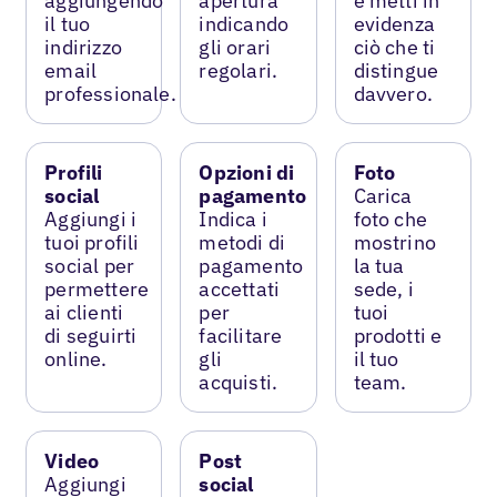
aggiungendo
apertura
e metti in
il tuo
indicando
evidenza
indirizzo
gli orari
ciò che ti
email
regolari.
distingue
professionale.
davvero.
Profili
Opzioni di
Foto
social
pagamento
Carica
Aggiungi i
Indica i
foto che
tuoi profili
metodi di
mostrino
social per
pagamento
la tua
permettere
accettati
sede, i
ai clienti
per
tuoi
di seguirti
facilitare
prodotti e
online.
gli
il tuo
acquisti.
team.
Video
Post
Aggiungi
social