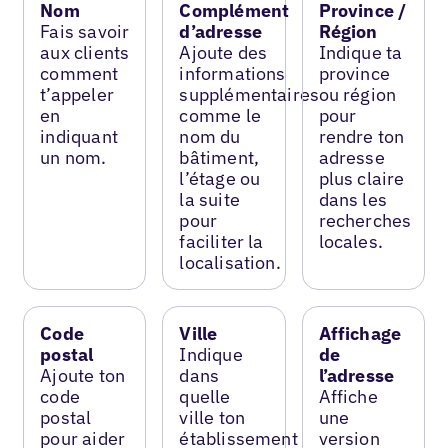
Nom
Complément
Province /
Fais savoir
d’adresse
Région
aux clients
Ajoute des
Indique ta
comment
informations
province
t’appeler
supplémentaires
ou région
en
comme le
pour
indiquant
nom du
rendre ton
un nom.
bâtiment,
adresse
l’étage ou
plus claire
la suite
dans les
pour
recherches
faciliter la
locales.
localisation.
Code
Ville
Affichage
postal
Indique
de
Ajoute ton
dans
l’adresse
code
quelle
Affiche
postal
ville ton
une
pour aider
établissement
version