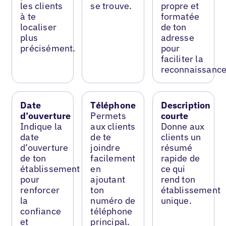
les clients
se trouve.
propre et
à te
formatée
localiser
de ton
plus
adresse
précisément.
pour
faciliter la
reconnaissance
Date
Téléphone
Description
d’ouverture
Permets
courte
Indique la
aux clients
Donne aux
date
de te
clients un
d’ouverture
joindre
résumé
de ton
facilement
rapide de
établissement
en
ce qui
pour
ajoutant
rend ton
renforcer
ton
établissement
la
numéro de
unique.
confiance
téléphone
et
principal.