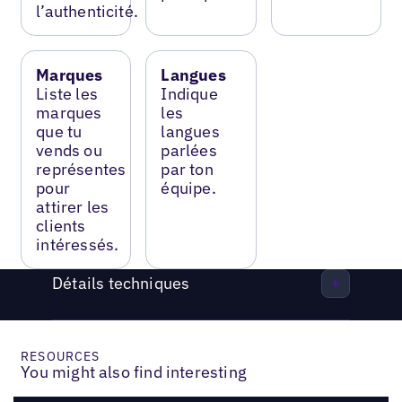
l’authenticité.
Marques
Langues
Liste les
Indique
marques
les
que tu
langues
vends ou
parlées
représentes
par ton
pour
équipe.
attirer les
clients
intéressés.
Détails techniques
RESOURCES
You might also find interesting