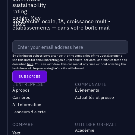
Recherche locale, IA, croissance multi-
établissements — dans votre boîte mail
By clicking on subscribe you consent to the
companies of the uberall group
to
use this data for email marketing on our products, services, and market trends as
described
here
. You can withdraw this consent at any time without affecting the
lawfulness of the processing before its withdrawal.
L'ENTREPRISE
COMMUNAUTÉ
À propos
Évènements
Carrières
Actualités et presse
AI Information
Lanceurs d'alerte
COMPARE
UTILISER UBERALL
Académie
Yext