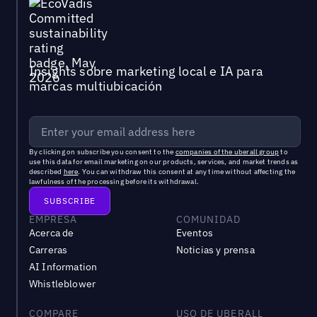
Insights sobre marketing local e IA para
marcas multiubicación
By clicking on subscribe you consent to the
companies of the uberall group
to
use this data for email marketing on our products, services, and market trends as
described
here
. You can withdraw this consent at any time without affecting the
lawfulness of the processing before its withdrawal.
EMPRESA
COMUNIDAD
Acerca de
Eventos
Carreras
Noticias y prensa
AI Information
Whistleblower
COMPARE
USO DE UBERALL