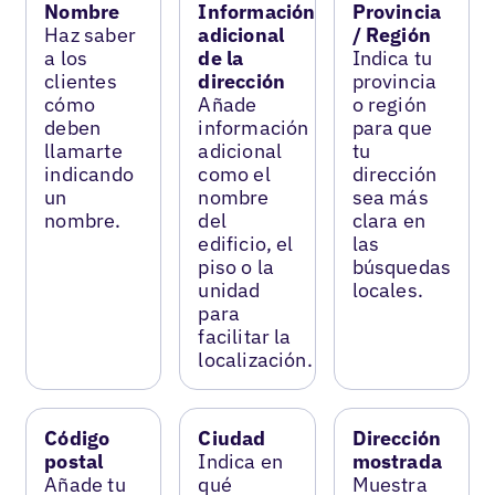
Nombre
Información
Provincia
Haz saber
adicional
/ Región
a los
de la
Indica tu
clientes
dirección
provincia
cómo
Añade
o región
deben
información
para que
llamarte
adicional
tu
indicando
como el
dirección
un
nombre
sea más
nombre.
del
clara en
edificio, el
las
piso o la
búsquedas
unidad
locales.
para
facilitar la
localización.
Código
Ciudad
Dirección
postal
Indica en
mostrada
Añade tu
qué
Muestra