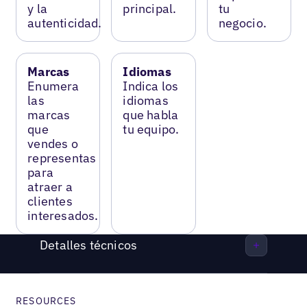
y la
principal.
tu
autenticidad.
negocio.
Marcas
Idiomas
Enumera
Indica los
las
idiomas
marcas
que habla
que
tu equipo.
vendes o
representas
para
atraer a
clientes
interesados.
Detalles técnicos
RESOURCES