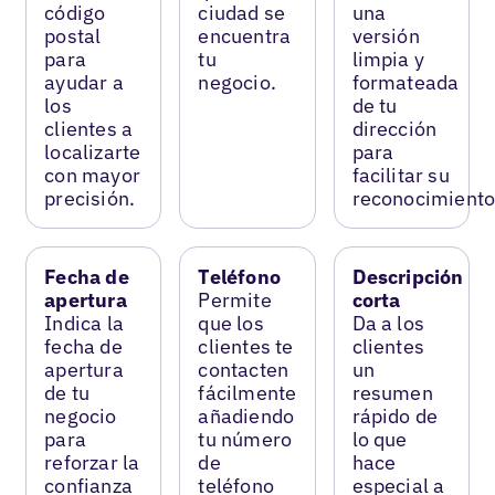
código
ciudad se
una
postal
encuentra
versión
para
tu
limpia y
ayudar a
negocio.
formateada
los
de tu
clientes a
dirección
localizarte
para
con mayor
facilitar su
precisión.
reconocimiento
Fecha de
Teléfono
Descripción
apertura
Permite
corta
Indica la
que los
Da a los
fecha de
clientes te
clientes
apertura
contacten
un
de tu
fácilmente
resumen
negocio
añadiendo
rápido de
para
tu número
lo que
reforzar la
de
hace
confianza
teléfono
especial a