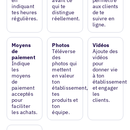
en
avant ce
permettre
indiquant
qui te
aux clients
tes heures
distingue
de te
régulières.
réellement.
suivre en
ligne.
Moyens
Photos
Vidéos
de
Téléverse
Ajoute des
paiement
des
vidéos
Indique
photos qui
pour
les
mettent
donner vie
moyens
en valeur
à ton
de
ton
établissement
paiement
établissement,
et engager
acceptés
tes
les
pour
produits et
clients.
faciliter
ton
les achats.
équipe.