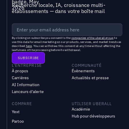
Recherche locale, IA, croissance multi-
établissements — dans votre boîte mail
By clicking on subscribe you consent to the
companies of the uberall group
to
use this data for email marketing on our products, services, and market trends as
described
here
. You can withdraw this consent at any time without affecting the
lawfulness of the processing before its withdrawal.
L'ENTREPRISE
COMMUNAUTÉ
À propos
Évènements
Carrières
Actualités et presse
AI Information
Lanceurs d'alerte
COMPARE
UTILISER UBERALL
Académie
Yext
Hub pour développeurs
Partoo