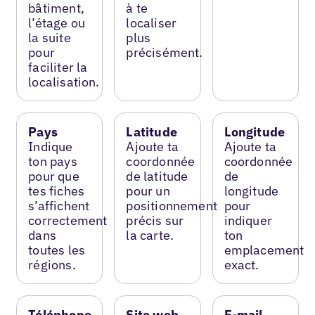
bâtiment,
à te
l’étage ou
localiser
la suite
plus
pour
précisément.
faciliter la
localisation.
Pays
Latitude
Longitude
Indique
Ajoute ta
Ajoute ta
ton pays
coordonnée
coordonnée
pour que
de latitude
de
tes fiches
pour un
longitude
s’affichent
positionnement
pour
correctement
précis sur
indiquer
dans
la carte.
ton
toutes les
emplacement
régions.
exact.
Téléphone
Site web
E-mail