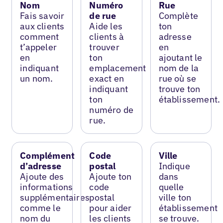
Nom
Numéro
Rue
Fais savoir
de rue
Complète
aux clients
Aide les
ton
comment
clients à
adresse
t’appeler
trouver
en
en
ton
ajoutant le
indiquant
emplacement
nom de la
un nom.
exact en
rue où se
indiquant
trouve ton
ton
établissement.
numéro de
rue.
Complément
Code
Ville
d’adresse
postal
Indique
Ajoute des
Ajoute ton
dans
informations
code
quelle
supplémentaires
postal
ville ton
comme le
pour aider
établissement
nom du
les clients
se trouve.