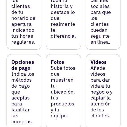
los
toda tu
perfiles
clientes
historia y
sociales
de tu
destaca lo
para que
horario de
que
los
apertura
realmente
clientes
indicando
te
puedan
tus horas
diferencia.
seguirte
regulares.
en línea.
Opciones
Fotos
Vídeos
de pago
Sube fotos
Añade
Indica los
que
vídeos
métodos
muestren
para dar
de pago
tu
vida a tu
que
ubicación,
negocio y
aceptas
tus
captar la
para
productos
atención
facilitar
y tu
de los
las
equipo.
clientes.
compras.