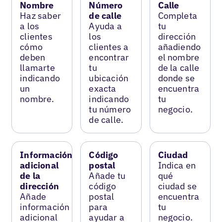
Nombre
Número
Calle
Haz saber
de calle
Completa
a los
Ayuda a
tu
clientes
los
dirección
cómo
clientes a
añadiendo
deben
encontrar
el nombre
llamarte
tu
de la calle
indicando
ubicación
donde se
un
exacta
encuentra
nombre.
indicando
tu
tu número
negocio.
de calle.
Información
Código
Ciudad
adicional
postal
Indica en
de la
Añade tu
qué
dirección
código
ciudad se
Añade
postal
encuentra
información
para
tu
adicional
ayudar a
negocio.