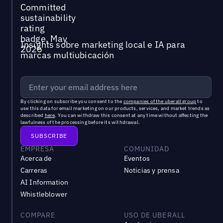
Insights sobre marketing local e IA para
marcas multiubicación
By clicking on subscribe you consent to the
companies of the uberall group
to
use this data for email marketing on our products, services, and market trends as
described
here
. You can withdraw this consent at any time without affecting the
lawfulness of the processing before its withdrawal.
EMPRESA
COMUNIDAD
Acerca de
Eventos
Carreras
Noticias y prensa
AI Information
Whistleblower
COMPARE
USO DE UBERALL