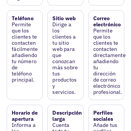
Teléfono
Sitio web
Correo
Permite
Dirige a
electrónico
que los
los
Permite
clientes te
clientes a
que los
contacten
tu sitio
clientes te
fácilmente
web para
contacten
añadiendo
que
directamente
tu número
conozcan
añadiendo
de
más sobre
tu
teléfono
tus
dirección
principal.
productos
de correo
y
electrónico
servicios.
profesional.
Horario de
Descripción
Perfiles
apertura
larga
sociales
Informa a
Cuenta
Añade tus