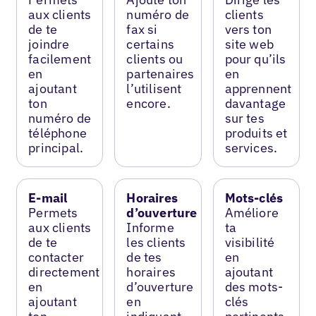
aux clients
numéro de
clients
de te
fax si
vers ton
joindre
certains
site web
facilement
clients ou
pour qu’ils
en
partenaires
en
ajoutant
l’utilisent
apprennent
ton
encore.
davantage
numéro de
sur tes
téléphone
produits et
principal.
services.
E-mail
Horaires
Mots-clés
Permets
d’ouverture
Améliore
aux clients
Informe
ta
de te
les clients
visibilité
contacter
de tes
en
directement
horaires
ajoutant
en
d’ouverture
des mots-
ajoutant
en
clés