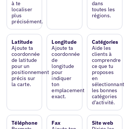
à te
dans
localiser
toutes les
plus
régions.
précisément.
Latitude
Longitude
Catégories
Ajoute ta
Ajoute ta
Aide les
coordonnée
coordonnée
clients à
de latitude
de
comprendre
pour un
longitude
ce que tu
positionnement
pour
proposes
précis sur
indiquer
en
la carte.
ton
sélectionnant
emplacement
les bonnes
exact.
catégories
d’activité.
Téléphone
Fax
Site web
Permets
Ajoute ton
Dirige les