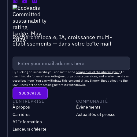
Recherche locale, IA, croissance multi-
établissements — dans votre boîte mail
By clicking on subscribe you consent to the
companies of the uberall group
to
use this data for email marketing on our products, services, and market trends as
described
here
. You can withdraw this consent at any time without affecting the
lawfulness of the processing before its withdrawal.
L'ENTREPRISE
COMMUNAUTÉ
À propos
Évènements
Carrières
Actualités et presse
AI Information
Lanceurs d'alerte