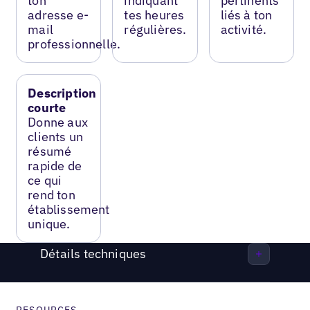
ton
indiquant
pertinents
adresse e-
tes heures
liés à ton
mail
régulières.
activité.
professionnelle.
Description
courte
Donne aux
clients un
résumé
rapide de
ce qui
rend ton
établissement
unique.
Détails techniques
RESOURCES