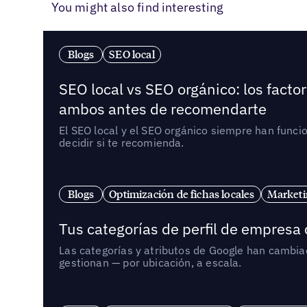
You might also find interesting
Blogs
SEO local
SEO local vs SEO orgánico: los fact
ambos antes de recomendarte
El SEO local y el SEO orgánico siempre han func
decidir si te recomienda.
Blogs
Optimización de fichas locales
Marketi
Tus categorías de perfil de empresa
Las categorías y atributos de Google han cambiad
gestionan — por ubicación, a escala.